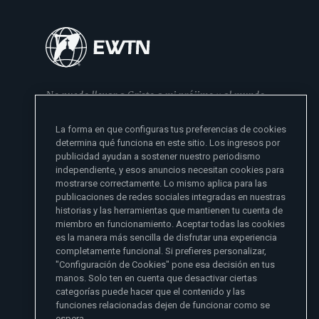
No puedo llevar a Cristo a mi prójimo y al mundo
si no se lo he dado primero a mi familia
La forma en que configuras tus preferencias de cookies
- Madre Angelica
determina qué funciona en este sitio. Los ingresos por
publicidad ayudan a sostener nuestro periodismo
independiente, y esos anuncios necesitan cookies para
mostrarse correctamente. Lo mismo aplica para las
publicaciones de redes sociales integradas en nuestras
historias y las herramientas que mantienen tu cuenta de
miembro en funcionamiento. Aceptar todas las cookies
es la manera más sencilla de disfrutar una experiencia
Sitios de noticias EWTN
completamente funcional. Si prefieres personalizar,
Afiliados
"Configuración de Cookies" pone esa decisión en tus
Aci Prensa
manos. Solo ten en cuenta que desactivar ciertas
Más información
ChurchPOP
categorías puede hacer que el contenido y las
English
Contacto
España
funciones relacionadas dejen de funcionar como se
Nuestra Historia
espera.