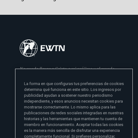
No puedo llevar a Cristo a mi prójimo y al mundo
si no se lo he dado primero a mi familia
La forma en que configuras tus preferencias de cookies
- Madre Angelica
determina qué funciona en este sitio. Los ingresos por
publicidad ayudan a sostener nuestro periodismo
independiente, y esos anuncios necesitan cookies para
mostrarse correctamente. Lo mismo aplica para las
publicaciones de redes sociales integradas en nuestras
historias y las herramientas que mantienen tu cuenta de
miembro en funcionamiento. Aceptar todas las cookies
es la manera más sencilla de disfrutar una experiencia
Sitios de noticias EWTN
completamente funcional. Si prefieres personalizar,