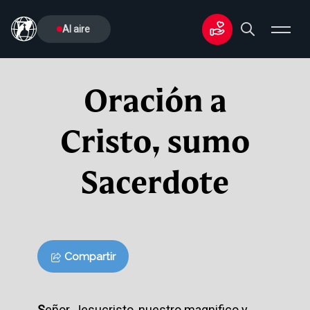
Al aire
Oración a
Cristo, sumo
Sacerdote
Compartir
S
eñor, Jesucristo, nuestro magnifico y