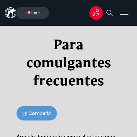
Al aire
Para
comulgantes
frecuentes
Compartir
A
mable Jesús mío, viniste al mundo para