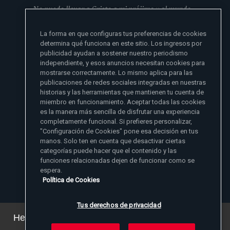
No puedo llevar a Cristo a mi prójimo y al mundo
si no se lo he dado primero a mi familia
La forma en que configuras tus preferencias de cookies
- Madre Angelica
determina qué funciona en este sitio. Los ingresos por
publicidad ayudan a sostener nuestro periodismo
independiente, y esos anuncios necesitan cookies para
mostrarse correctamente. Lo mismo aplica para las
publicaciones de redes sociales integradas en nuestras
historias y las herramientas que mantienen tu cuenta de
miembro en funcionamiento. Aceptar todas las cookies
es la manera más sencilla de disfrutar una experiencia
Sitios de noticias EWTN
completamente funcional. Si prefieres personalizar,
Afiliados
"Configuración de Cookies" pone esa decisión en tus
Aci Prensa
manos. Solo ten en cuenta que desactivar ciertas
Más información
ChurchPOP
categorías puede hacer que el contenido y las
English
Contacto
España
funciones relacionadas dejen de funcionar como se
Nuestra Historia
espera.
Polska
Madre Angelica
Donar
Política de Cookies
Magyar
1-800-447-3986
Sala de Prensa
5817 Old Leeds Road, Irondale, AL 35210
Empleos
Svenska
viewer@ewtn.com
EWTN en todas partes
Yкраїнська
Tus derechos de privacidad
EIN: 63-0801391
EWTN Apps
Deutsch
Amigos Misioneros
Hemos actualizado nuestra política de privacidad.
Puede ver los detalles
aquí
.