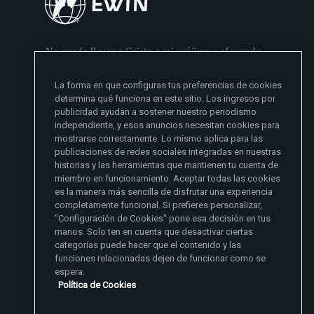
No puedo llevar a Cristo a mi prójimo y al mundo
si no se lo he dado primero a mi familia
La forma en que configuras tus preferencias de cookies
- Madre Angelica
determina qué funciona en este sitio. Los ingresos por
publicidad ayudan a sostener nuestro periodismo
independiente, y esos anuncios necesitan cookies para
mostrarse correctamente. Lo mismo aplica para las
publicaciones de redes sociales integradas en nuestras
historias y las herramientas que mantienen tu cuenta de
miembro en funcionamiento. Aceptar todas las cookies
es la manera más sencilla de disfrutar una experiencia
Sitios de noticias EWTN
completamente funcional. Si prefieres personalizar,
Afiliados
"Configuración de Cookies" pone esa decisión en tus
Aci Prensa
manos. Solo ten en cuenta que desactivar ciertas
Más información
ChurchPOP
categorías puede hacer que el contenido y las
English
Contacto
España
funciones relacionadas dejen de funcionar como se
Nuestra Historia
espera.
Polska
Madre Angelica
Donar
Política de Cookies
Magyar
1-800-447-3986
Sala de Prensa
5817 Old Leeds Road, Irondale, AL 35210
Empleos
Svenska
viewer@ewtn.com
EWTN en todas partes