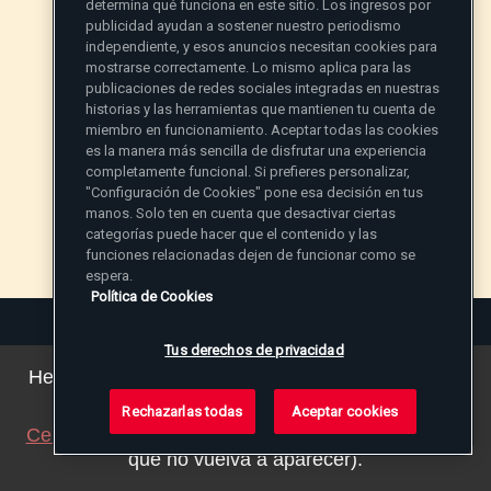
determina qué funciona en este sitio. Los ingresos por
Gloriosos del Rosario?
publicidad ayudan a sostener nuestro periodismo
independiente, y esos anuncios necesitan cookies para
mostrarse correctamente. Lo mismo aplica para las
La Resurrección
publicaciones de redes sociales integradas en nuestras
historias y las herramientas que mantienen tu cuenta de
La Ascensión
miembro en funcionamiento. Aceptar todas las cookies
La venida del Espíritu Santo
es la manera más sencilla de disfrutar una experiencia
La Asunción de la Virgen
completamente funcional. Si prefieres personalizar,
La Coronación de María
"Configuración de Cookies" pone esa decisión en tus
manos. Solo ten en cuenta que desactivar ciertas
categorías puede hacer que el contenido y las
funciones relacionadas dejen de funcionar como se
espera.
Política de Cookies
Tus derechos de privacidad
Hemos actualizado nuestra política de privacidad.
Puede ver los detalles
aquí
.
Rechazarlas todas
Aceptar cookies
Cerrar este aviso
(ajustaremos su navegador para
que no vuelva a aparecer).
No puedo llevar a Cristo a mi prójimo y al mundo