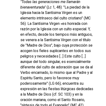
"Todas las generaciones me llamarán
bienaventurada"
(
Lc
1, 48): "La piedad de la
Iglesia hacia la Santísima Virgen es un
elemento intrínseco del culto cristiano" (MC
56). La Santísima Virgen «es honrada con
razón por la Iglesia con un culto especial. Y,
en efecto, desde los tiempos más antiguos,
se venera a la Santísima Virgen con el título
de "Madre de Dios", bajo cuya protección se
acogen los fieles suplicantes en todos sus
peligros y necesidades [...] Este culto [...]
aunque del todo singular, es esencialmente
diferente del culto de adoración que se da al
Verbo encarnado, lo mismo que al Padre y al
Espíritu Santo, pero lo favorece muy
poderosamente" (LG 66); encuentra su
expresión en las fiestas litúrgicas dedicadas
a la Madre de Dios (cf. SC 103) y en la
oración mariana, como el Santo Rosario,
"síntesis de todo el Evangelio" (MC 42).