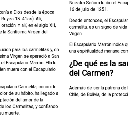
Nuestra Señora le dio el Esca
16 de julio de 1251.
rcanía a Dios desde la época
 Reyes 18: 41ss). Allí,
Desde entonces, el Escapular
ación. Y allí, en el siglo XII,
carmelita, es un signo de vida
 la Santísima Virgen del
Virgen.
El Escapulario Marrón indica 
ución para los carmelitas y, en
una espiritualidad mariana com
tísima Virgen se apareció a San
¿De qué es la sa
el Escapulario Marrón. Ella le
 quien muera con el Escapulario
del Carmen?
capulario Carmelita, conocido
Además de ser la patrona de l
lor de su hábito, ha llegado a
Chile, de Bolivia, de la protecc
eptación del amor de la
de los Carmelitas, y confiando
su muerte.