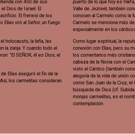
ontienda con 450 de sus
puerto de lo que hoy es Haifa
el Dios de Israel. El
Valle de Jezreel, también co
rificio. El frenesí de los
conocen al Carmelo como la M
o Elías oró al Señor, un fuego
Carmelo se menciona más de v
especialmente en los cánticos
 holocausto, la leña, las
Como lugar espiritual, la repu
en la zanja. Y cuando todo el
conexión con Elías, pero su m
eron: “El SEÑOR, él es Dios; el
los comentarios más cristian
cabeza de la Novia con el Car
visto el Cántico (también co
e Elías aseguró el fin de la
alegoría de la vida de unión co
Así, los carmelitas consideran
como San Juan de la Cruz, el 
búsqueda de Dios (cf. Subida a
monjas carmelitas, es el nomb
contemplación.