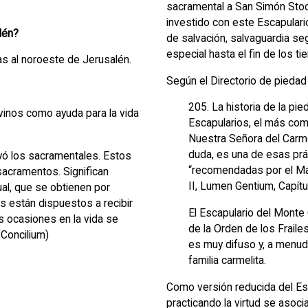
sacramental a San Simón Sto
investido con este Escapulari
lén?
de salvación, salvaguardia se
especial hasta el fin de los t
s al noroeste de Jerusalén.
Según el Directorio de piedad
205. La historia de la pie
vinos como ayuda para la vida
Escapularios, el más com
Nuestra Señora del Carme
duda, es una de esas prác
yó los sacramentales. Estos
“recomendadas por el Magi
acramentos. Significan
II, Lumen Gentium, Capítul
ual, que se obtienen por
es están dispuestos a recibir
El Escapulario del Monte 
as ocasiones en la vida se
de la Orden de los Fraile
 Concilium)
es muy difuso y, a menudo
familia carmelita.
Como versión reducida del Esc
practicando la virtud se asoci