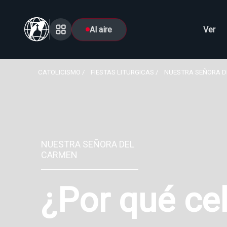
Al aire
Ver
CATOLICISMO
FIESTAS LITURGICAS
NUESTRA SEÑORA D
NUESTRA SEÑORA DEL
CARMEN
¿Por qué ce