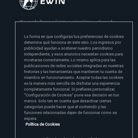
No puedo llevar a Cristo a mi prójimo y al mundo
si no se lo he dado primero a mi familia
La forma en que configuras tus preferencias de cookies
- Madre Angelica
determina qué funciona en este sitio. Los ingresos por
publicidad ayudan a sostener nuestro periodismo
independiente, y esos anuncios necesitan cookies para
mostrarse correctamente. Lo mismo aplica para las
publicaciones de redes sociales integradas en nuestras
historias y las herramientas que mantienen tu cuenta de
miembro en funcionamiento. Aceptar todas las cookies
es la manera más sencilla de disfrutar una experiencia
Sitios de noticias EWTN
completamente funcional. Si prefieres personalizar,
Afiliados
"Configuración de Cookies" pone esa decisión en tus
Aci Prensa
manos. Solo ten en cuenta que desactivar ciertas
Más información
ChurchPOP
categorías puede hacer que el contenido y las
English
Contacto
España
funciones relacionadas dejen de funcionar como se
Nuestra Historia
espera.
Polska
Madre Angelica
Donar
Política de Cookies
Magyar
1-800-447-3986
Sala de Prensa
5817 Old Leeds Road, Irondale, AL 35210
Empleos
Svenska
viewer@ewtn.com
EWTN en todas partes
Yкраїнська