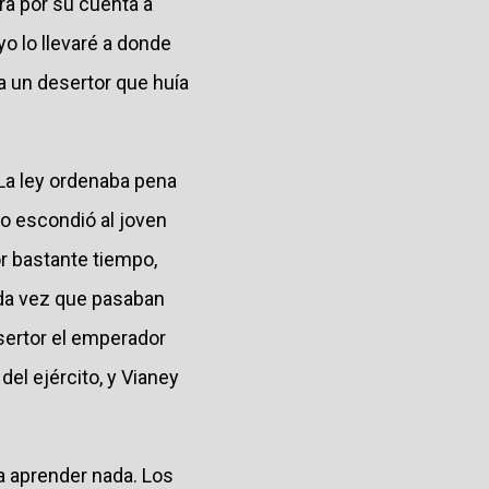
ra por su cuenta a
yo lo llevaré a donde
a un desertor que huía
. La ley ordenaba pena
so escondió al joven
or bastante tiempo,
da vez que pasaban
esertor el emperador
el ejército, y Vianey
ba aprender nada. Los