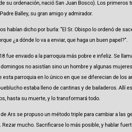
 de su ordenación, nació San Juan Bosco). Los primeros t
Padre Balley, su gran amigo y admirador.
s habían dicho por burla: "El Sr. Obispo lo ordenó de sac
porque ¿a dónde lo va a enviar, que haga un buen papel?".
18 fue envaido a la parroquia más pobre e infeliz. Se llam
s domingos no asistían sino un hombre y algunas mujeres
e esta parroquia en lo único en que se diferecian de los an
pueblucho estaba lleno de cantinas y de bailaderos. Allí e
s, hasta su muerte, y lo transformará todo.
 de Ars se propuso un método triple para cambiar a las g
 Rezar mucho. Sacrificarse lo más posible, y hablar fuer