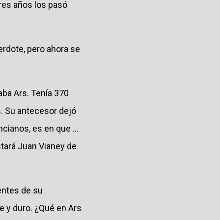
res años los pasó
erdote, pero ahora se
aba Ars. Tenía 370
. Su antecesor dejó
cianos, es en que ...
stará Juan Vianey de
entes de su
te y duro. ¿Qué en Ars