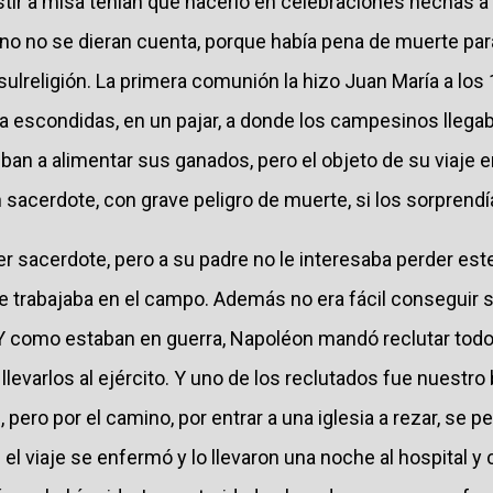
istir a misa tenían que hacerlo en celebraciones hechas 
no no se dieran cuenta, porque había pena de muerte para
 sulreligión. La primera comunión la hizo Juan María a los
 a escondidas, en un pajar, a donde los campesinos llega
ban a alimentar sus ganados, pero el objeto de su viaje era
sacerdote, con grave peligro de muerte, si los sorprendí
r sacerdote, pero a su padre no le interesaba perder est
le trabajaba en el campo. Además no era fácil conseguir
. Y como estaban en guerra, Napoléon mandó reclutar to
levarlos al ejército. Y uno de los reclutados fue nuestro 
l, pero por el camino, por entrar a una iglesia a rezar, se p
 el viaje se enfermó y lo llevaron una noche al hospital y 