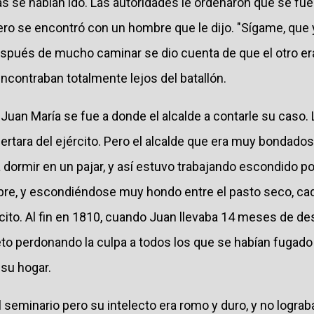
s se habían ido. Las autoridades le ordenaron que se fue
pero se encontró con un hombre que le dijo. "Sígame, que 
después de mucho caminar se dio cuenta de que el otro er
 encontraban totalmente lejos del batallón.
o, Juan María se fue a donde el alcalde a contarle su caso
ertara del ejército. Pero el alcalde que era muy bondado
a dormir en un pajar, y así estuvo trabajando escondido p
e, y escondiéndose muy hondo entre el pasto seco, ca
ército. Al fin en 1810, cuando Juan llevaba 14 meses de d
o perdonando la culpa a todos los que se habían fugado d
 su hogar.
 al seminario pero su intelecto era romo y duro, y no logra