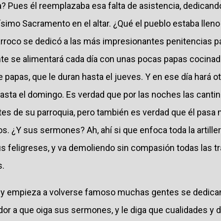
sa? Pues él reemplazaba esa falta de asistencia, dedican
tísimo Sacramento en el altar. ¿Qué el pueblo estaba lleno
árroco se dedicó a las más impresionantes penitencias pa
e se alimentará cada día con unas pocas papas cocinad
papas, que le duran hasta el jueves. Y en ese día hará o
hasta el domingo. Es verdad que por las noches las cantin
tes de su parroquia, pero también es verdad que él pas
s. ¿Y sus sermones? Ah, ahí si que enfoca toda la artille
us feligreses, y va demoliendo sin compasión todas las t
s.
y empieza a volverse famoso muchas gentes se dedican a 
dor a que oiga sus sermones, y le diga que cualidades y 