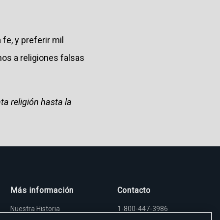
e, y preferir mil
nos a religiones falsas
ta religión hasta la
Más información
Contacto
Nuestra Historia
1-800-447-3986
Madre Angelica
5817 Old Leeds Road,