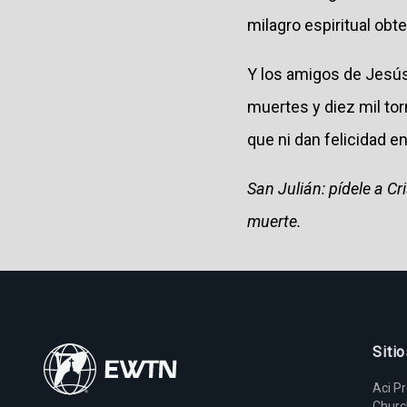
milagro espiritual obte
Y los amigos de Jesús
muertes y diez mil tor
que ni dan felicidad e
San Julián: pídele a Cr
muerte.
Siti
Aci P
Chur