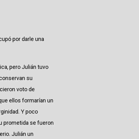
ocupó por darle una
ca, pero Julián tuvo
s conservan su
icieron voto de
ue ellos formarían un
rginidad. Y poco
su prometida se fueron
rio. Julián un