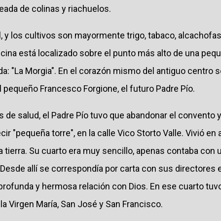
eada de colinas y riachuelos.
l, y los cultivos son mayormente trigo, tabaco, alcachofas 
lcina está localizado sobre el punto más alto de una peq
ada: "La Morgia". En el corazón mismo del antiguo centro s
 el pequeño Francesco Forgione, el futuro Padre Pío.
s de salud, el Padre Pío tuvo que abandonar el convento y 
ir "pequeña torre", en la calle Vico Storto Valle. Vivió en a
y la tierra. Su cuarto era muy sencillo, apenas contaba co
esde allí se correspondía por carta con sus directores e
 profunda y hermosa relación con Dios. En ese cuarto tuv
la Virgen María, San José y San Francisco.