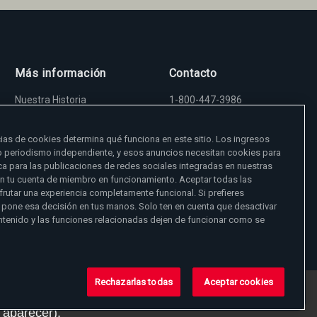
Más información
Contacto
Nuestra Historia
1-800-447-3986
Madre Angelica
5817 Old Leeds Road,
Sala de Prensa
Irondale, AL 35210
Empleos
viewer@ewtn.com
ias de cookies determina qué funciona en este sitio. Los ingresos
EWTN en todas partes
EIN: 63-0801391
o periodismo independiente, y esos anuncios necesitan cookies para
EWTN Apps
a para las publicaciones de redes sociales integradas en nuestras
Amigos Misioneros
Donar
en tu cuenta de miembro en funcionamiento. Aceptar todas las
frutar una experiencia completamente funcional. Si prefieres
 pone esa decisión en tus manos. Solo ten en cuenta que desactivar
ntenido y las funciones relacionadas dejen de funcionar como se
Rechazarlas todas
Aceptar cookies
talles
aquí
.
 aparecer).
ad