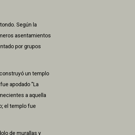
otondo. Según la
rimeros asentamientos
uentado por grupos
se construyó un templo
e fue apodado "La
enecientes a aquella
o; el templo fue
olo de murallas y