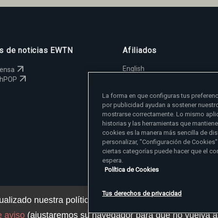
os de noticias EWTN
Afiliados
English
rensa
España
chPOP
Polska
La forma en que configuras tus preferenc
Magyar
por publicidad ayudan a sostener nuestr
Svenska
mostrarse correctamente. Lo mismo aplic
Yкраїнська
historias y las herramientas que mantien
Deutsch
cookies es la manera más sencilla de dis
personalizar, "Configuración de Cookies"
ciertas categorías puede hacer que el co
espera.
Política de Cookies
Tus derechos de privacidad
alizado nuestra política de privacidad. Puede ver los de
© 2026 EWTN Inc. Todos los derechos reservados.
e aviso
(ajustaremos su navegador para que no vuelva a
Tus derechos de privacid
lítica de Privacidad
Política de Cookies
Términos y Condiciones