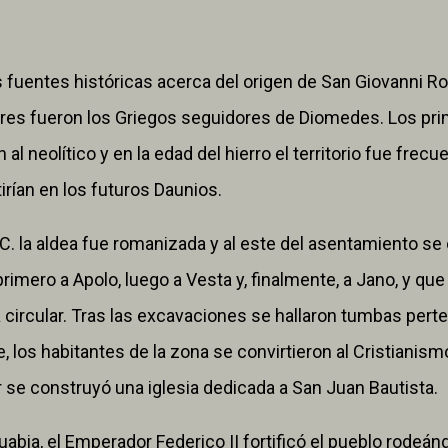
 fuentes históricas acerca del origen de San Giovanni R
ores fueron los Griegos seguidores de Diomedes. Los p
al neolítico y en la edad del hierro el territorio fue frec
tirían en los futuros Daunios.
 a. C. la aldea fue romanizada y al este del asentamiento 
imero a Apolo, luego a Vesta y, finalmente, a Jano, y qu
 circular. Tras las excavaciones se hallaron tumbas pert
 los habitantes de la zona se convirtieron al Cristianism
 se construyó una iglesia dedicada a San Juan Bautista.
ia, el Emperador Federico II fortificó el pueblo rodeánd