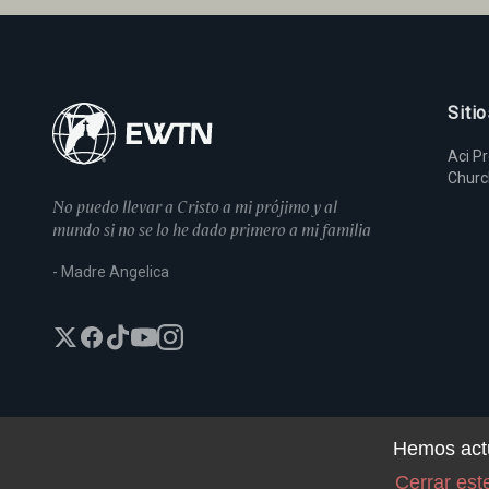
Siti
Aci P
Chur
No puedo llevar a Cristo a mi prójimo y al
mundo si no se lo he dado primero a mi familia
- Madre Angelica
Hemos actu
Cerrar est
Po