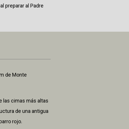
l preparar al Padre
 Km de Monte
re las cimas más altas
ructura de una antigua
arro rojo.