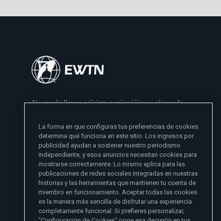
No puedo llevar a Cristo a mi prójimo y al mundo
si no se lo he dado primero a mi familia
La forma en que configuras tus preferencias de cookies
- Madre Angelica
determina qué funciona en este sitio. Los ingresos por
publicidad ayudan a sostener nuestro periodismo
independiente, y esos anuncios necesitan cookies para
mostrarse correctamente. Lo mismo aplica para las
publicaciones de redes sociales integradas en nuestras
historias y las herramientas que mantienen tu cuenta de
miembro en funcionamiento. Aceptar todas las cookies
es la manera más sencilla de disfrutar una experiencia
Sitios de noticias EWTN
completamente funcional. Si prefieres personalizar,
Afiliados
"Configuración de Cookies" pone esa decisión en tus