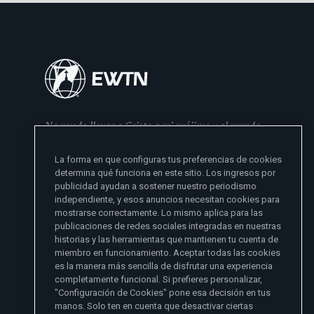
No puedo llevar a Cristo a mi prójimo y al mundo
si no se lo he dado primero a mi familia
La forma en que configuras tus preferencias de cookies
- Madre Angelica
determina qué funciona en este sitio. Los ingresos por
publicidad ayudan a sostener nuestro periodismo
independiente, y esos anuncios necesitan cookies para
mostrarse correctamente. Lo mismo aplica para las
publicaciones de redes sociales integradas en nuestras
historias y las herramientas que mantienen tu cuenta de
miembro en funcionamiento. Aceptar todas las cookies
es la manera más sencilla de disfrutar una experiencia
Sitios de noticias EWTN
completamente funcional. Si prefieres personalizar,
Afiliados
"Configuración de Cookies" pone esa decisión en tus
Aci Prensa
manos. Solo ten en cuenta que desactivar ciertas
Más información