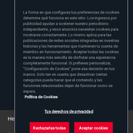
si no se lo he dado primero a mi familia
La forma en que configuras tus preferencias de cookies
- Madre Angelica
determina qué funciona en este sitio. Los ingresos por
publicidad ayudan a sostener nuestro periodismo
independiente, y esos anuncios necesitan cookies para
mostrarse correctamente. Lo mismo aplica para las
publicaciones de redes sociales integradas en nuestras
historias y las herramientas que mantienen tu cuenta de
miembro en funcionamiento. Aceptar todas las cookies
es la manera más sencilla de disfrutar una experiencia
Sitios de noticias EWTN
completamente funcional. Si prefieres personalizar,
Afiliados
"Configuración de Cookies" pone esa decisión en tus
Aci Prensa
manos. Solo ten en cuenta que desactivar ciertas
Más información
ChurchPOP
categorías puede hacer que el contenido y las
English
Contacto
España
funciones relacionadas dejen de funcionar como se
Nuestra Historia
espera.
Polska
Madre Angelica
Donar
Política de Cookies
Magyar
1-800-447-3986
Sala de Prensa
5817 Old Leeds Road, Irondale, AL 35210
Empleos
Svenska
viewer@ewtn.com
EWTN en todas partes
Yкраїнська
Tus derechos de privacidad
EIN: 63-0801391
EWTN Apps
Deutsch
Amigos Misioneros
Hemos actualizado nuestra política de privacidad.
Puede ver los detalles
aquí
.
Rechazarlas todas
Aceptar cookies