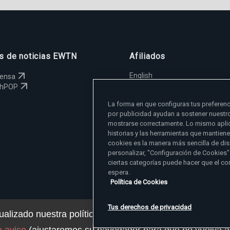
os de noticias EWTN
Afiliados
English
rensa
España
chPOP
Polska
La forma en que configuras tus preferenc
Magyar
por publicidad ayudan a sostener nuestr
Svenska
mostrarse correctamente. Lo mismo aplic
Yкраїнська
historias y las herramientas que mantien
Deutsch
cookies es la manera más sencilla de dis
personalizar, "Configuración de Cookies"
ciertas categorías puede hacer que el co
espera.
Política de Cookies
Tus derechos de privacidad
alizado nuestra política de privacidad. Puede ver los de
© 2026 EWTN Inc. Todos los derechos reservados.