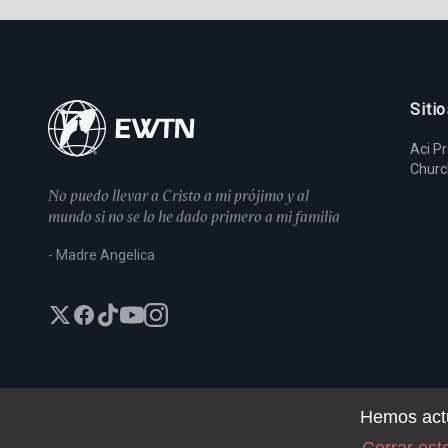
Siti
Aci P
Chur
No puedo llevar a Cristo a mi prójimo y al
mundo si no se lo he dado primero a mi familia
- Madre Angelica
Hemos actu