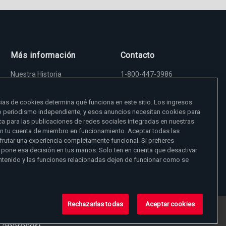
Más información
Contacto
Nuestra Historia
1-800-447-3986
Madre Angelica
5817 Old Leeds Road,
Sala de Prensa
Irondale, AL 35210
Empleos
viewer@ewtn.com
ias de cookies determina qué funciona en este sitio. Los ingresos
EWTN en todas partes
EIN: 63-0801391
o periodismo independiente, y esos anuncios necesitan cookies para
EWTN Apps
a para las publicaciones de redes sociales integradas en nuestras
Amigos Misioneros
Donar
en tu cuenta de miembro en funcionamiento. Aceptar todas las
frutar una experiencia completamente funcional. Si prefieres
 pone esa decisión en tus manos. Solo ten en cuenta que desactivar
ntenido y las funciones relacionadas dejen de funcionar como se
Rechazarlas todas
Aceptar cookies
talles
aquí
.