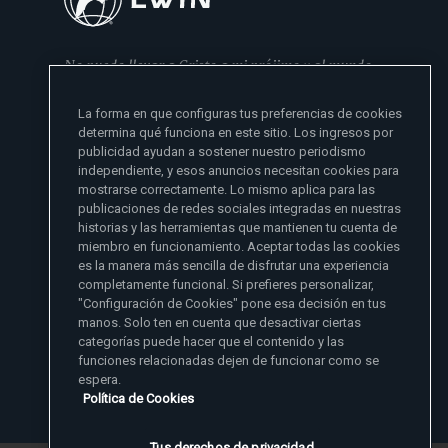
No puedo llevar a Cristo a mi prójimo y al mundo
si no se lo he dado primero a mi familia
La forma en que configuras tus preferencias de cookies
- Madre Angelica
determina qué funciona en este sitio. Los ingresos por
publicidad ayudan a sostener nuestro periodismo
independiente, y esos anuncios necesitan cookies para
mostrarse correctamente. Lo mismo aplica para las
publicaciones de redes sociales integradas en nuestras
historias y las herramientas que mantienen tu cuenta de
miembro en funcionamiento. Aceptar todas las cookies
es la manera más sencilla de disfrutar una experiencia
Sitios de noticias EWTN
completamente funcional. Si prefieres personalizar,
Afiliados
"Configuración de Cookies" pone esa decisión en tus
Aci Prensa
manos. Solo ten en cuenta que desactivar ciertas
Más información
ChurchPOP
categorías puede hacer que el contenido y las
English
Contacto
España
funciones relacionadas dejen de funcionar como se
Nuestra Historia
espera.
Polska
Madre Angelica
Donar
Política de Cookies
Magyar
1-800-447-3986
Sala de Prensa
5817 Old Leeds Road, Irondale, AL 35210
Empleos
Svenska
viewer@ewtn.com
EWTN en todas partes
Yкраїнська
Tus derechos de privacidad