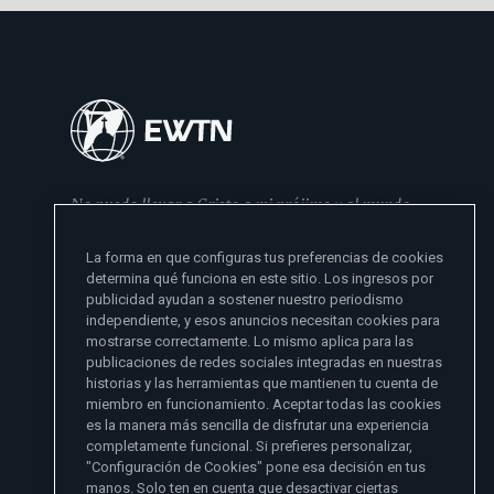
No puedo llevar a Cristo a mi prójimo y al mundo
si no se lo he dado primero a mi familia
La forma en que configuras tus preferencias de cookies
- Madre Angelica
determina qué funciona en este sitio. Los ingresos por
publicidad ayudan a sostener nuestro periodismo
independiente, y esos anuncios necesitan cookies para
mostrarse correctamente. Lo mismo aplica para las
publicaciones de redes sociales integradas en nuestras
historias y las herramientas que mantienen tu cuenta de
miembro en funcionamiento. Aceptar todas las cookies
es la manera más sencilla de disfrutar una experiencia
Sitios de noticias EWTN
completamente funcional. Si prefieres personalizar,
Afiliados
"Configuración de Cookies" pone esa decisión en tus
Aci Prensa
manos. Solo ten en cuenta que desactivar ciertas