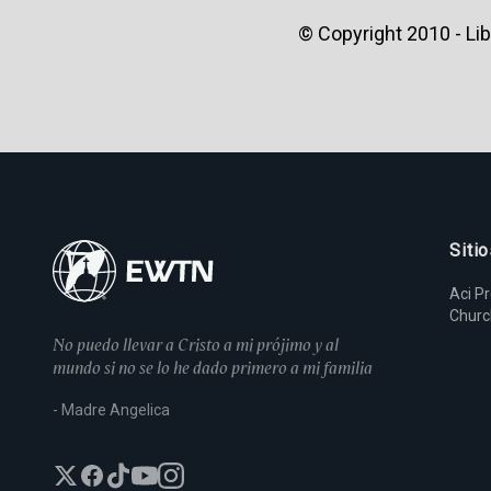
© Copyright 2010 - Lib
Siti
Aci P
Chur
No puedo llevar a Cristo a mi prójimo y al
mundo si no se lo he dado primero a mi familia
- Madre Angelica