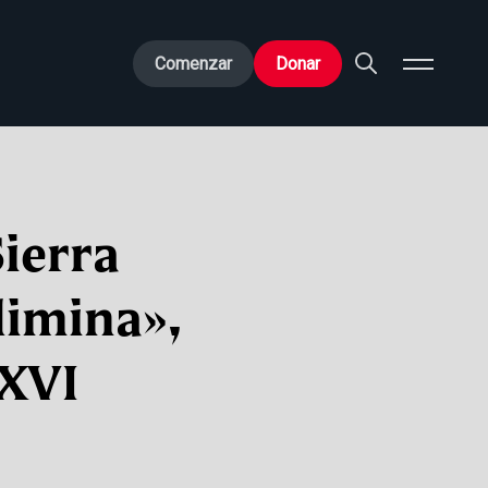
Comenzar
Donar
Sierra
 limina»,
 XVI