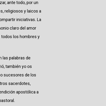
ar, ante todo, por un
 religiosos y laicos a
partir iniciativas. La
monio claro del amor
a todos los hombres y
n las palabras de
ió, también yo os
mo sucesores de los
tros sacerdotes,
endición apostólica a
astoral.