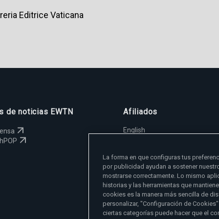
reria Editrice Vaticana
os de noticias EWTN
Afiliados
English
rensa
España
chPOP
Polska
La forma en que configuras tus preferenc
Magyar
por publicidad ayudan a sostener nuestr
Svenska
mostrarse correctamente. Lo mismo aplic
Yкраїнська
historias y las herramientas que mantien
Deutsch
cookies es la manera más sencilla de dis
personalizar, "Configuración de Cookies"
ciertas categorías puede hacer que el co