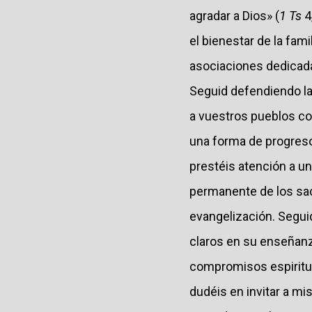
agradar a Dios» (
1 Ts
4
el bienestar de la fam
asociaciones dedicada
Seguid defendiendo la
a vuestros pueblos con
una forma de progreso 
prestéis atención a u
permanente de los sac
evangelización. Seguid
claros en su enseñanz
compromisos espiritua
dudéis en invitar a mi