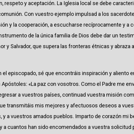
 respeto y aceptación. La Iglesia local se debe caracteriz
comunión. Con vuestro ejemplo impulsad a los sacerdotes,
ón y la cooperación, a escucharse recíprocamente y a com
nstrumento de la única familia de Dios debe dar un testi
r y Salvador, que supera las fronteras étnicas y abraza 
el episcopado, sé que encontráis inspiración y aliento e
os Apóstoles: «La paz con vosotros. Como el Padre me env
 regresar a vuestros países, continuad vuestra misión co
ue transmitáis mis mejores y afectuosos deseos a vues
as, y a vuestros amados pueblos. Imparto de corazón mi b
y a cuantos han sido encomendados a vuestra solicitud p