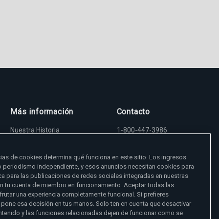
Más información
Contacto
Nuestra Historia
1-800-447-3986
Madre Angelica
5817 Old Leeds Road,
Sala de Prensa
Irondale, AL 35210
Empleos
viewer@ewtn.com
ias de cookies determina qué funciona en este sitio. Los ingresos
EWTN en todas partes
EIN: 63-0801391
o periodismo independiente, y esos anuncios necesitan cookies para
EWTN Apps
a para las publicaciones de redes sociales integradas en nuestras
Amigos Misioneros
Donar
en tu cuenta de miembro en funcionamiento. Aceptar todas las
frutar una experiencia completamente funcional. Si prefieres
 pone esa decisión en tus manos. Solo ten en cuenta que desactivar
ntenido y las funciones relacionadas dejen de funcionar como se