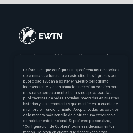
No puedo llevar a Cristo a mi prójimo y al mundo
si no se lo he dado primero a mi familia
La forma en que configuras tus preferencias de cookies
- Madre Angelica
determina qué funciona en este sitio. Los ingresos por
publicidad ayudan a sostener nuestro periodismo
independiente, y esos anuncios necesitan cookies para
mostrarse correctamente. Lo mismo aplica para las
publicaciones de redes sociales integradas en nuestras
historias y las herramientas que mantienen tu cuenta de
miembro en funcionamiento. Aceptar todas las cookies
es la manera más sencilla de disfrutar una experiencia
Sitios de noticias EWTN
completamente funcional. Si prefieres personalizar,
Afiliados
"Configuración de Cookies" pone esa decisión en tus
Aci Prensa
manos. Solo ten en cuenta que desactivar ciertas