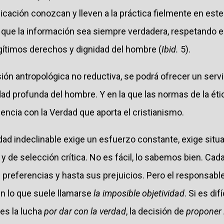
icación conozcan y lleven a la práctica fielmente en es
 y que la información sea siempre verdadera, respetando
gítimos derechos y dignidad del hombre (
Ibid.
5).
ión antropológica no reductiva, se podrá ofrecer un ser
ad profunda del hombre. Y en la que las normas de la éti
ncia con la Verdad que aporta el cristianismo.
dad indeclinable exige un esfuerzo constante, exige situ
y de selección crítica. No es fácil, lo sabemos bien. Ca
s preferencias y hasta sus prejuicios. Pero el responsab
n lo que suele llamarse
la imposible objetividad
. Si es dif
 es la lucha
por dar con la verdad
, la decisión de
proponer 