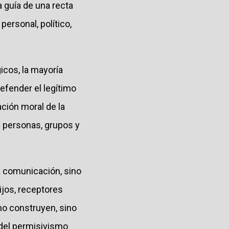
a guía de una recta
personal, político,
icos, la mayoría
defender el legítimo
ación moral de la
e personas, grupos y
a comunicación, sino
jos, receptores
no construyen, sino
 del permisivismo