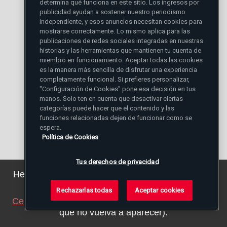
 la dimensión
conyugal
, que exige a los
determina qué funciona en este sitio. Los ingresos por
publicidad ayudan a sostener nuestro periodismo
esposos llegar a ser cada vez más un solo
independiente, y esos anuncios necesitan cookies para
mostrarse correctamente. Lo mismo aplica para las
corazón y una sola alma, revelando así en
publicaciones de redes sociales integradas en nuestras
historias y las herramientas que mantienen tu cuenta de
la historia el misterio de la misma
miembro en funcionamiento. Aceptar todas las cookies
es la manera más sencilla de disfrutar una experiencia
comunión de Dios uno y trino;
completamente funcional. Si prefieres personalizar,
"Configuración de Cookies" pone esa decisión en tus
manos. Solo ten en cuenta que desactivar ciertas
 la dimensión
familiar
, que exige a los
categorías puede hacer que el contenido y las
esposos estar dispuestos a "cooperar...
funciones relacionadas dejen de funcionar como se
espera.
con el amor del Creador y del Salvador,
Política de Cookies
quien por medio de ellos aumenta y
Tus derechos de privacidad
enriquece diariamente a su propia familia"
Hemos actualizado nuestra política de privacidad.
Puede ver los detalles
aquí
.
(
Gaudium et spes
, 50), acogiendo del Señor
Rechazarlas todas
Aceptar cookies
Cerrar este aviso
(ajustaremos su navegador para
el don del hijo (cf. Gén 4, 1);
que no vuelva a aparecer).