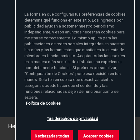
si no se lo he dado primero a mi familia
La forma en que configuras tus preferencias de cookies
- Madre Angelica
determina qué funciona en este sitio. Los ingresos por
publicidad ayudan a sostener nuestro periodismo
independiente, y esos anuncios necesitan cookies para
mostrarse correctamente. Lo mismo aplica para las
publicaciones de redes sociales integradas en nuestras
historias y las herramientas que mantienen tu cuenta de
miembro en funcionamiento. Aceptar todas las cookies
es la manera más sencilla de disfrutar una experiencia
Sitios de noticias EWTN
completamente funcional. Si prefieres personalizar,
Afiliados
"Configuración de Cookies" pone esa decisión en tus
Aci Prensa
manos. Solo ten en cuenta que desactivar ciertas
Más información
ChurchPOP
categorías puede hacer que el contenido y las
English
Contacto
España
funciones relacionadas dejen de funcionar como se
Nuestra Historia
espera.
Polska
Madre Angelica
Donar
Política de Cookies
Magyar
1-800-447-3986
Sala de Prensa
5817 Old Leeds Road, Irondale, AL 35210
Empleos
Svenska
viewer@ewtn.com
EWTN en todas partes
Yкраїнська
Tus derechos de privacidad
EIN: 63-0801391
EWTN Apps
Deutsch
Amigos Misioneros
Hemos actualizado nuestra política de privacidad.
Puede ver los detalles
aquí
.
Rechazarlas todas
Aceptar cookies