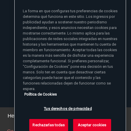
si no se lo he dado primero a mi familia
La forma en que configuras tus preferencias de cookies
- Madre Angelica
determina qué funciona en este sitio. Los ingresos por
publicidad ayudan a sostener nuestro periodismo
independiente, y esos anuncios necesitan cookies para
mostrarse correctamente. Lo mismo aplica para las
publicaciones de redes sociales integradas en nuestras
historias y las herramientas que mantienen tu cuenta de
miembro en funcionamiento. Aceptar todas las cookies
es la manera más sencilla de disfrutar una experiencia
Sitios de noticias EWTN
completamente funcional. Si prefieres personalizar,
Afiliados
"Configuración de Cookies" pone esa decisión en tus
Aci Prensa
manos. Solo ten en cuenta que desactivar ciertas
Más información
ChurchPOP
categorías puede hacer que el contenido y las
English
Contacto
España
funciones relacionadas dejen de funcionar como se
Nuestra Historia
espera.
Polska
Madre Angelica
Donar
Política de Cookies
Magyar
1-800-447-3986
Sala de Prensa
5817 Old Leeds Road, Irondale, AL 35210
Empleos
Svenska
viewer@ewtn.com
EWTN en todas partes
Yкраїнська
Tus derechos de privacidad
EIN: 63-0801391
EWTN Apps
Deutsch
Amigos Misioneros
Hemos actualizado nuestra política de privacidad.
Puede ver los detalles
aquí
.
Rechazarlas todas
Aceptar cookies
© 2026 EWTN Inc. Todos los derechos reservados.