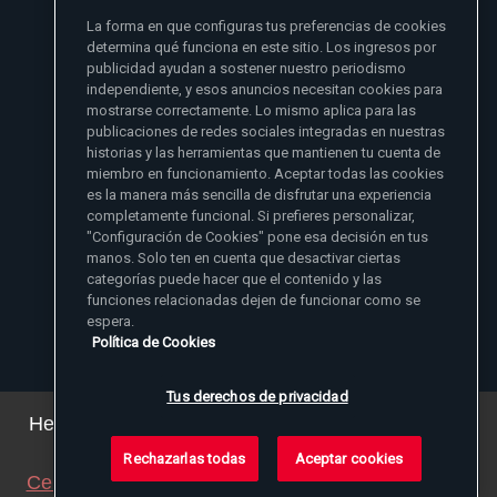
La forma en que configuras tus preferencias de cookies
- Madre Angelica
determina qué funciona en este sitio. Los ingresos por
publicidad ayudan a sostener nuestro periodismo
independiente, y esos anuncios necesitan cookies para
mostrarse correctamente. Lo mismo aplica para las
publicaciones de redes sociales integradas en nuestras
historias y las herramientas que mantienen tu cuenta de
miembro en funcionamiento. Aceptar todas las cookies
es la manera más sencilla de disfrutar una experiencia
Sitios de noticias EWTN
completamente funcional. Si prefieres personalizar,
Afiliados
"Configuración de Cookies" pone esa decisión en tus
Aci Prensa
manos. Solo ten en cuenta que desactivar ciertas
Más información
ChurchPOP
categorías puede hacer que el contenido y las
English
Contacto
España
funciones relacionadas dejen de funcionar como se
Nuestra Historia
espera.
Polska
Madre Angelica
Donar
Política de Cookies
Magyar
1-800-447-3986
Sala de Prensa
5817 Old Leeds Road, Irondale, AL 35210
Empleos
Svenska
viewer@ewtn.com
EWTN en todas partes
Yкраїнська
Tus derechos de privacidad
EIN: 63-0801391
EWTN Apps
Deutsch
Amigos Misioneros
Hemos actualizado nuestra política de privacidad.
Puede ver los detalles
aquí
.
Rechazarlas todas
Aceptar cookies
© 2026 EWTN Inc. Todos los derechos reservados.
Cerrar este aviso
(ajustaremos su navegador para
Política de Privacidad
Política de Cookies
Términos y Condiciones