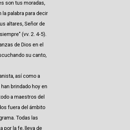
es son tus moradas,
 la palabra para decir
us altares, Señor de
iempre" (vv. 2. 4-5).
anzas de Dios en el
escuchando su canto,
anista, así como a
s han brindado hoy en
 todo a maestros del
os fuera del ámbito
ograma. Todas las
por la fe, lleva de