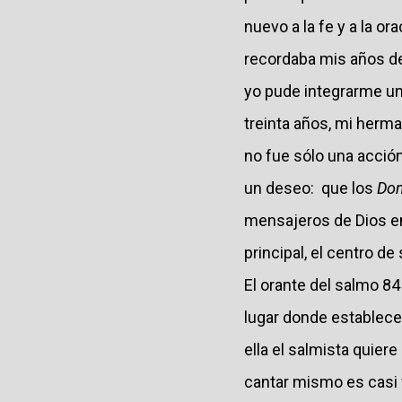
nuevo a la fe y a la o
recordaba mis años d
yo pude integrarme un 
treinta años, mi herm
no fue sólo una acción
un deseo: que los
Do
mensajeros de Dios e
principal, el centro de 
El orante del salmo 84
lugar donde establecers
ella el salmista quier
cantar mismo es casi v