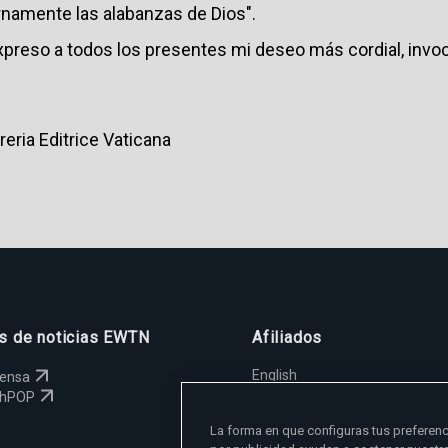
namente las alabanzas de Dios".
xpreso a todos los presentes mi deseo más cordial, inv
reria Editrice Vaticana
os de noticias EWTN
Afiliados
English
rensa
España
chPOP
Polska
La forma en que configuras tus preferenc
Magyar