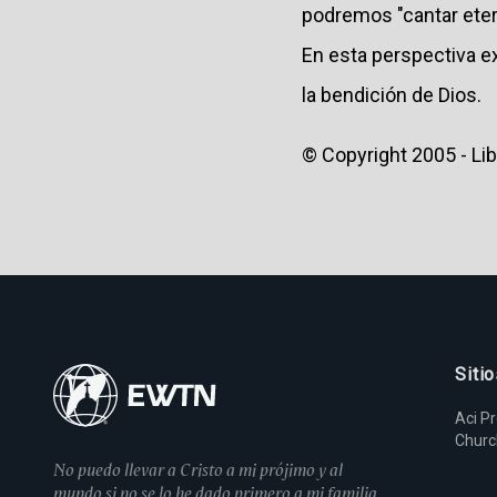
podremos "cantar eter
En esta perspectiva e
la bendición de Dios.
© Copyright 2005 - Lib
Siti
Aci P
Chur
No puedo llevar a Cristo a mi prójimo y al
mundo si no se lo he dado primero a mi familia