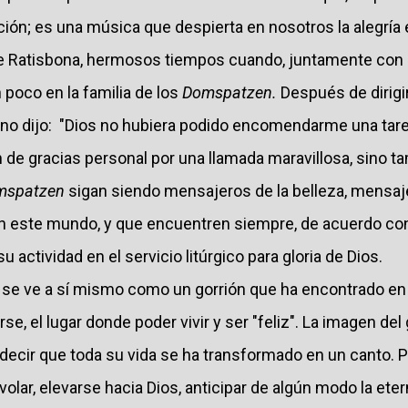
ración; es una música que despierta en nosotros la alegría 
e Ratisbona, hermosos tiempos cuando, juntamente con
poco en la familia de los
Domspatzen.
Después de dirigi
ano dijo: "Dios no hubiera podido encomendarme una tar
 de gracias personal por una llamada maravillosa, sino t
mspatzen
sigan siendo mensajeros de la belleza, mensaje
n este mundo, y que encuentren siempre, de acuerdo co
su actividad en el servicio litúrgico para gloria de Dios.
 se ve a sí mismo como un gorrión que ha encontrado en l
e, el lugar donde poder vivir y ser "feliz". La imagen del
e decir que toda su vida se ha transformado en un canto. P
olar, elevarse hacia Dios, anticipar de algún modo la ete