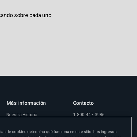
ocando sobre cada uno
Más información
Contacto
Nuestra Historia
1-800-447-3986
Madre Angelica
5817 Old Leeds Road,
Sala de Prensa
Irondale, AL 35210
Empleos
viewer@ewtn.com
ias de cookies determina qué funciona en este sitio. Los ingresos
EWTN en todas partes
EIN: 63-0801391