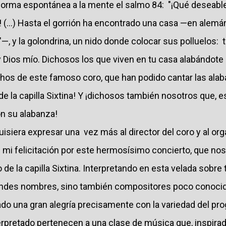
 forma espontánea a la mente el salmo 84: "¡Qué deseabl
! (...) Hasta el gorrión ha encontrado una casa —en alemán
—, y la golondrina, un nido donde colocar sus polluelos: t
 y Dios mío. Dichosos los que viven en tu casa alabándote s
os de este famoso coro, que han podido cantar las alab
e la capilla Sixtina! Y ¡dichosos también nosotros que, 
n su alabanza!
siera expresar una vez más al director del coro y al org
n
mi felicitación por este hermosísimo concierto, que no
 de la capilla Sixtina. Interpretando en esta velada sobre
grandes nombres, sino también compositores poco conocid
ado una gran alegría precisamente con la variedad del pr
rpretado pertenecen a una clase de música que, inspirada 