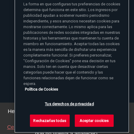
La forma en que configuras tus preferencias de cookies
- Madre Angelica
determina qué funciona en este sitio. Los ingresos por
publicidad ayudan a sostener nuestro periodismo
independiente, y esos anuncios necesitan cookies para
mostrarse correctamente. Lo mismo aplica para las
publicaciones de redes sociales integradas en nuestras
historias y las herramientas que mantienen tu cuenta de
miembro en funcionamiento. Aceptar todas las cookies
es la manera más sencilla de disfrutar una experiencia
Sitios de noticias EWTN
completamente funcional. Si prefieres personalizar,
Afiliados
"Configuración de Cookies" pone esa decisión en tus
Aci Prensa
manos. Solo ten en cuenta que desactivar ciertas
Más información
ChurchPOP
categorías puede hacer que el contenido y las
English
Contacto
España
funciones relacionadas dejen de funcionar como se
Nuestra Historia
espera.
Polska
Madre Angelica
Donar
Política de Cookies
Magyar
1-800-447-3986
Sala de Prensa
5817 Old Leeds Road, Irondale, AL 35210
Empleos
Svenska
viewer@ewtn.com
EWTN en todas partes
Yкраїнська
Tus derechos de privacidad
EIN: 63-0801391
EWTN Apps
Deutsch
Amigos Misioneros
Hemos actualizado nuestra política de privacidad.
Puede ver los detalles
aquí
.
Rechazarlas todas
Aceptar cookies
© 2026 EWTN Inc. Todos los derechos reservados.
Cerrar este aviso
(ajustaremos su navegador para
Política de Privacidad
Política de Cookies
Términos y Condiciones
que no vuelva a aparecer).