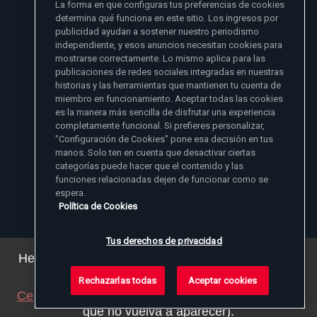
La forma en que configuras tus preferencias de cookies
- Madre Angelica
determina qué funciona en este sitio. Los ingresos por
publicidad ayudan a sostener nuestro periodismo
independiente, y esos anuncios necesitan cookies para
mostrarse correctamente. Lo mismo aplica para las
publicaciones de redes sociales integradas en nuestras
historias y las herramientas que mantienen tu cuenta de
miembro en funcionamiento. Aceptar todas las cookies
es la manera más sencilla de disfrutar una experiencia
Sitios de noticias EWTN
completamente funcional. Si prefieres personalizar,
Afiliados
"Configuración de Cookies" pone esa decisión en tus
Aci Prensa
manos. Solo ten en cuenta que desactivar ciertas
Más información
ChurchPOP
categorías puede hacer que el contenido y las
English
Contacto
España
funciones relacionadas dejen de funcionar como se
Nuestra Historia
espera.
Polska
Madre Angelica
Donar
Política de Cookies
Magyar
1-800-447-3986
Sala de Prensa
5817 Old Leeds Road, Irondale, AL 35210
Empleos
Svenska
viewer@ewtn.com
EWTN en todas partes
Yкраїнська
Tus derechos de privacidad
EIN: 63-0801391
EWTN Apps
Deutsch
Amigos Misioneros
Hemos actualizado nuestra política de privacidad.
Puede ver los detalles
aquí
.
Rechazarlas todas
Aceptar cookies
© 2026 EWTN Inc. Todos los derechos reservados.
Cerrar este aviso
(ajustaremos su navegador para
Política de Privacidad
Política de Cookies
Términos y Condiciones
que no vuelva a aparecer).
Tus derechos de privacidad