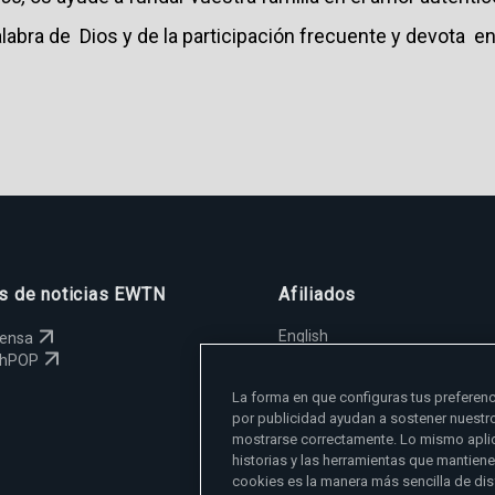
palabra de Dios y de la participación frecuente y devota e
os de noticias EWTN
Afiliados
English
rensa
España
chPOP
Polska
La forma en que configuras tus preferenc
Magyar
por publicidad ayudan a sostener nuestr
Svenska
mostrarse correctamente. Lo mismo aplic
Yкраїнська
historias y las herramientas que mantien
Deutsch
cookies es la manera más sencilla de dis