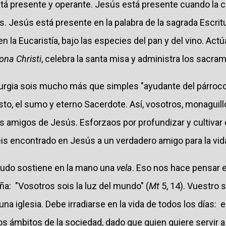
está presente y operante. Jesús está presente cuando la
ios. Jesús está presente en la palabra de la sagrada Escri
n la Eucaristía, bajo las especies del pan y del vino. Act
ona Christi
, celebra la santa misa y administra los sacra
turgia sois mucho más que simples "ayudante del párroco"
to, el sumo y eterno Sacerdote. Así, vosotros, monaguill
es amigos de Jesús. Esforzaos por profundizar y cultivar 
is encontrado en Jesús a un verdadero amigo para la vid
nudo sostiene en la mano una
vela
. Eso nos hace pensar e
a: "Vosotros sois la luz del mundo" (
Mt
5, 14). Vuestro 
 una iglesia. Debe irradiarse en la vida de todos los días: e
sos ámbitos de la sociedad, dado que quien quiere servir a