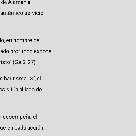
 de Alemania.
 auténtico servicio
do, en nombre de
ficado profundo expone
isto" (
Ga
3, 27).
 bautismal. Sí, el
os sitúa al lado de
en desempeña el
que en cada acción