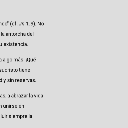
do" (cf.
Jn
1, 9). No
d la antorcha del
u existencia.
a algo más. ¡Qué
sucristo tiene
 y sin reservas.
, a abrazar la vida
n unirse en
luir siempre la