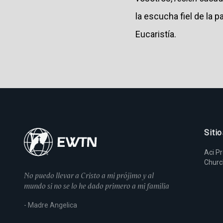
la escucha fiel de la 
Eucaristía.
Siti
Aci P
Chur
No puedo llevar a Cristo a mi prójimo y al
mundo si no se lo he dado primero a mi familia
- Madre Angelica