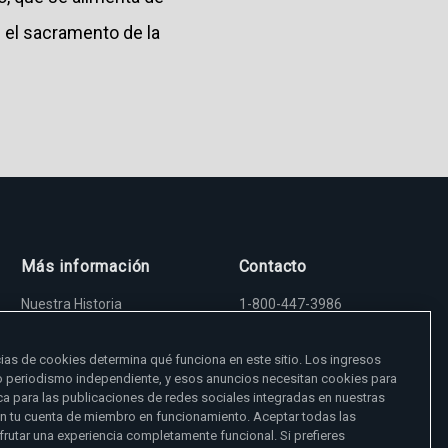
n el sacramento de la
Más información
Contacto
Nuestra Historia
1-800-447-3986
Madre Angelica
5817 Old Leeds Road,
Sala de Prensa
Irondale, AL 35210
Empleos
viewer@ewtn.com
ias de cookies determina qué funciona en este sitio. Los ingresos
EWTN en todas partes
EIN: 63-0801391
o periodismo independiente, y esos anuncios necesitan cookies para
EWTN Apps
a para las publicaciones de redes sociales integradas en nuestras
Amigos Misioneros
Donar
en tu cuenta de miembro en funcionamiento. Aceptar todas las
frutar una experiencia completamente funcional. Si prefieres