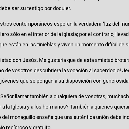
 debe ser su testigo por doquier.
stros contemporáneos esperan la verdadera "luz del mun
ro sólo en el interior de la iglesia; por el contrario, lleva
que están en las tinieblas y viven un momento difícil de s
mistad con Jesús. Me gustaría que de esta amistad brotar
no de vosotros descubriera la vocación al sacerdocio! Je
jóvenes que se pongan a su disposición con generosidad
Señor llamar también a cualquiera de vosotras, muchachas
 a la Iglesia y a los hermanos? También a quienes quiera
o del monaguillo enseña que una auténtica unión debe inc
cio recíproco y gratuito.