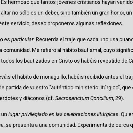
Es hermoso que tantos jóvenes cristianos hayan venido
 altar no sólo es un deber, sino también un gran honor, un
este servicio, deseo proponeros algunas reflexiones.
lo es
particular.
Recuerda el traje que cada uno usa cuan
la comunidad. Me refiero al hábito bautismal, cuyo signi
 todos los bautizados en Cristo os habéis revestido de Cr
váis el hábito de monaguillo, habéis recibido antes el traje
 partida de vuestro "auténtico ministerio litúrgico", que 
erdotes y diáconos (cf.
Sacrosanctum Concilium
, 29).
a un
lugar privilegiado en las celebraciones litúrgicas
. Qui
isa, se presenta a una comunidad. Experimenta de cerca 