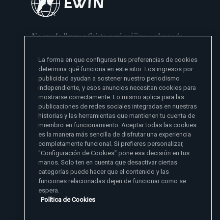
No puedo llevar a Cristo a mi prójimo y al mundo
si no se lo he dado primero a mi familia
La forma en que configuras tus preferencias de cookies
- Madre Angelica
determina qué funciona en este sitio. Los ingresos por
publicidad ayudan a sostener nuestro periodismo
independiente, y esos anuncios necesitan cookies para
mostrarse correctamente. Lo mismo aplica para las
publicaciones de redes sociales integradas en nuestras
historias y las herramientas que mantienen tu cuenta de
miembro en funcionamiento. Aceptar todas las cookies
es la manera más sencilla de disfrutar una experiencia
Sitios de noticias EWTN
completamente funcional. Si prefieres personalizar,
Afiliados
"Configuración de Cookies" pone esa decisión en tus
Aci Prensa
manos. Solo ten en cuenta que desactivar ciertas
Más información
ChurchPOP
categorías puede hacer que el contenido y las
English
Contacto
España
funciones relacionadas dejen de funcionar como se
Nuestra Historia
espera.
Polska
Madre Angelica
Donar
Política de Cookies
Magyar
1-800-447-3986
Sala de Prensa
5817 Old Leeds Road, Irondale, AL 35210
Empleos
Svenska
viewer@ewtn.com
EWTN en todas partes