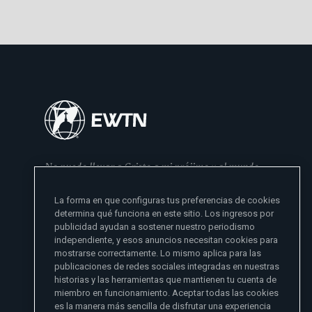
No puedo llevar a Cristo a mi prójimo y al mundo
si no se lo he dado primero a mi familia
La forma en que configuras tus preferencias de cookies
- Madre Angelica
determina qué funciona en este sitio. Los ingresos por
publicidad ayudan a sostener nuestro periodismo
independiente, y esos anuncios necesitan cookies para
mostrarse correctamente. Lo mismo aplica para las
publicaciones de redes sociales integradas en nuestras
historias y las herramientas que mantienen tu cuenta de
miembro en funcionamiento. Aceptar todas las cookies
es la manera más sencilla de disfrutar una experiencia
Sitios de noticias EWTN