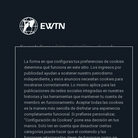
No puedo llevar a Cristo a mi prójimo y al mundo
si no se lo he dado primero a mi familia
La forma en que configuras tus preferencias de cookies
- Madre Angelica
determina qué funciona en este sitio. Los ingresos por
publicidad ayudan a sostener nuestro periodismo
independiente, y esos anuncios necesitan cookies para
mostrarse correctamente. Lo mismo aplica para las
publicaciones de redes sociales integradas en nuestras
historias y las herramientas que mantienen tu cuenta de
miembro en funcionamiento. Aceptar todas las cookies
es la manera más sencilla de disfrutar una experiencia
Sitios de noticias EWTN
completamente funcional. Si prefieres personalizar,
Afiliados
"Configuración de Cookies" pone esa decisión en tus
Aci Prensa
manos. Solo ten en cuenta que desactivar ciertas
Más información
ChurchPOP
categorías puede hacer que el contenido y las
English
Contacto
España
funciones relacionadas dejen de funcionar como se