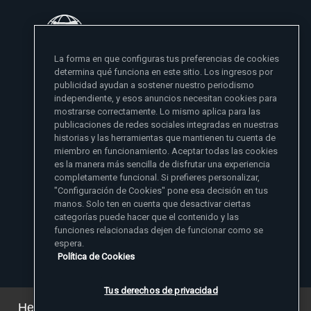
La forma en que configuras tus preferencias de cookies
determina qué funciona en este sitio. Los ingresos por
No puedo llevar a Cristo a mi prójimo y al mundo
publicidad ayudan a sostener nuestro periodismo
si no se lo he dado primero a mi familia
independiente, y esos anuncios necesitan cookies para
mostrarse correctamente. Lo mismo aplica para las
- Madre Angelica
publicaciones de redes sociales integradas en nuestras
historias y las herramientas que mantienen tu cuenta de
miembro en funcionamiento. Aceptar todas las cookies
es la manera más sencilla de disfrutar una experiencia
completamente funcional. Si prefieres personalizar,
"Configuración de Cookies" pone esa decisión en tus
manos. Solo ten en cuenta que desactivar ciertas
categorías puede hacer que el contenido y las
Sitios de noticias EWTN
funciones relacionadas dejen de funcionar como se
Afiliados
espera.
Aci Prensa
Política de Cookies
Más información
ChurchPOP
English
Contacto
España
Tus derechos de privacidad
Nuestra Historia
Polska
Madre Angelica
Hemos actualizado nuestra política de privacidad.
Donar