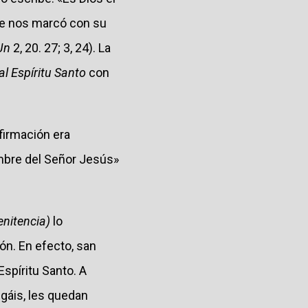
que nos marcó con su
Jn
2, 20. 27; 3, 24). La
l Espíritu Santo
con
firmación era
ombre del Señor Jesús»
enitencia)
lo
ón. En efecto, san
Espíritu Santo. A
gáis, les quedan