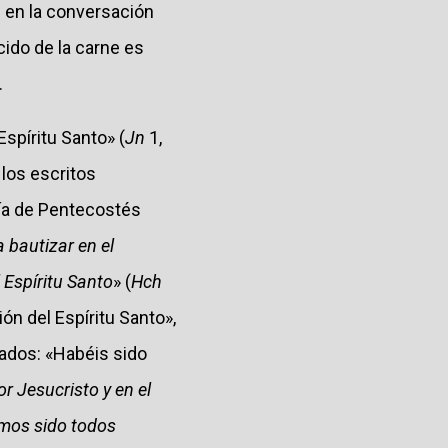
s en la conversación
cido de la carne es
.
spíritu Santo» (
Jn
1,
 los escritos
ía de Pentecostés
 bautizar en el
l Espíritu Santo
» (
Hch
ón del Espíritu Santo»,
zados: «Habéis sido
r Jesucristo y en el
emos sido todos