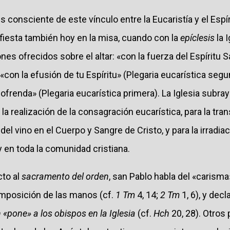
es consciente de este vínculo entre la Eucaristía y el Espír
fiesta también hoy en la misa, cuando con la
epíclesis
la I
nes ofrecidos sobre el altar: «con la fuerza del Espíritu S
 «con la efusión de tu Espíritu» (Plegaria eucarística seg
 ofrenda» (Plegaria eucarística primera). La Iglesia subra
a la realización de la consagración eucarística, para la tr
el vino en el Cuerpo y Sangre de Cristo, y para la irradiac
 y en toda la comunidad cristiana.
cto al
sacramento del orden
, san Pablo habla del «carisma»
 imposición de las manos (cf.
1 Tm
4, 14;
2 Tm
1, 6), y dec
n «pone» a los obispos en la Iglesia
(cf.
Hch
20, 28). Otros 