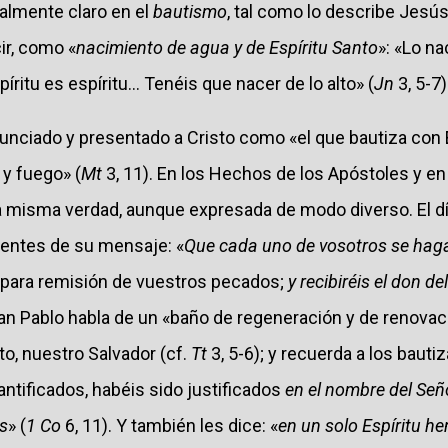
ialmente claro en el
bautismo
, tal como lo describe Jesú
ir, como «
nacimiento de agua y de Espíritu Santo
»: «Lo na
íritu es espíritu... Tenéis que nacer de lo alto» (
Jn
3, 5-7)
nunciado y presentado a Cristo como «el que bautiza con E
 y fuego» (
Mt
3, 11). En los Hechos de los Apóstoles y en
a misma verdad, aunque expresada de modo diverso. El d
yentes de su mensaje: «
Que cada uno de vosotros se haga
, para remisión de vuestros pecados;
y recibiréis el don de
san Pablo habla de un «baño de regeneración y de renovaci
o, nuestro Salvador (cf.
Tt
3, 5-6); y recuerda a los bauti
antificados, habéis sido justificados
en el nombre del Seño
os
» (
1 Co
6, 11). Y también les dice: «
en un solo Espíritu h