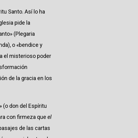
itu Santo. Así lo ha
glesia pide la
anto» (Plegaria
unda), o «bendice y
ya el misterioso poder
ansformación
ión de la gracia en los
 (o don del Espíritu
lara con firmeza que
el
pasajes de las cartas