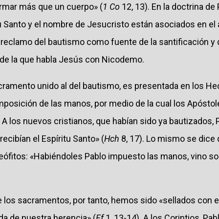
formar más que un cuerpo» (
1 Co
12, 13). En la doctrina de 
itu Santo y el nombre de Jesucristo están asociados en el 
 reclamo del bautismo como fuente de la santificación y d
a de la que habla Jesús con Nicodemo.
acramento unido al del bautismo, es presentada en los H
imposición de las manos, por medio de la cual los Apóst
. A los nuevos cristianos, que habían sido ya bautizados, 
ecibían el Espíritu Santo» (
Hch
8, 17). Lo mismo se dice 
eófitos: «Habiéndoles Pablo impuesto las manos, vino sobr
e los sacramentos, por tanto, hemos sido «sellados con el
a de nuestra herencia» (
Ef
1, 13-14). A los Corintios, Pab