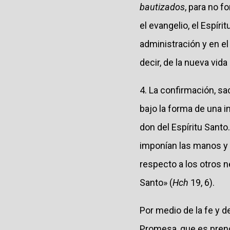
bautizados
, para no 
el evangelio, el Espír
administración y en el
decir, de la nueva vid
4. La confirmación, s
bajo la forma de una 
don del Espíritu Santo
imponían las manos y r
respecto a los otros n
Santo» (
Hch
19, 6).
Por medio de la fe y d
Promesa, que es prend