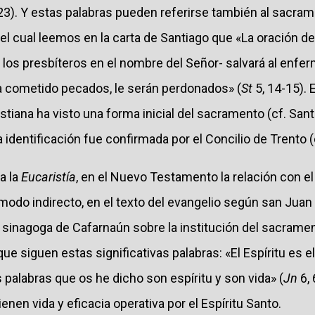
23). Y estas palabras pueden referirse también al sacram
del cual leemos en la carta de Santiago que «La oración d
 los presbíteros en el nombre del Señor- salvará al enfe
ra cometido pecados, le serán perdonados» (
St
5, 14-15). 
cristiana ha visto una forma inicial del sacramento (cf. Sa
ta identificación fue confirmada por el Concilio de Trento (
a la
Eucaristía
, en el Nuevo Testamento la relación con el
odo indirecto, en el texto del evangelio según san Juan 
 sinagoga de Cafarnaún sobre la institución del sacrame
ue siguen estas significativas palabras: «El Espíritu es el
s palabras que os he dicho son espíritu y son vida» (
Jn
6, 
nen vida y eficacia operativa por el Espíritu Santo.