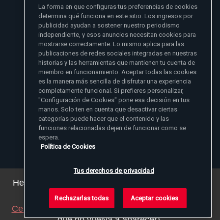
La forma en que configuras tus preferencias de cookies
- Madre Angelica
determina qué funciona en este sitio. Los ingresos por
publicidad ayudan a sostener nuestro periodismo
independiente, y esos anuncios necesitan cookies para
mostrarse correctamente. Lo mismo aplica para las
publicaciones de redes sociales integradas en nuestras
historias y las herramientas que mantienen tu cuenta de
miembro en funcionamiento. Aceptar todas las cookies
es la manera más sencilla de disfrutar una experiencia
Sitios de noticias EWTN
completamente funcional. Si prefieres personalizar,
Afiliados
"Configuración de Cookies" pone esa decisión en tus
Aci Prensa
manos. Solo ten en cuenta que desactivar ciertas
Más información
ChurchPOP
categorías puede hacer que el contenido y las
English
Contacto
España
funciones relacionadas dejen de funcionar como se
Nuestra Historia
espera.
Polska
Madre Angelica
Donar
Política de Cookies
Magyar
1-800-447-3986
Sala de Prensa
5817 Old Leeds Road, Irondale, AL 35210
Empleos
Svenska
viewer@ewtn.com
EWTN en todas partes
Yкраїнська
Tus derechos de privacidad
EIN: 63-0801391
EWTN Apps
Deutsch
Amigos Misioneros
Hemos actualizado nuestra política de privacidad.
Puede ver los detalles
aquí
.
Rechazarlas todas
Aceptar cookies
© 2026 EWTN Inc. Todos los derechos reservados.
Cerrar este aviso
(ajustaremos su navegador para
Política de Privacidad
Política de Cookies
Términos y Condiciones
que no vuelva a aparecer).