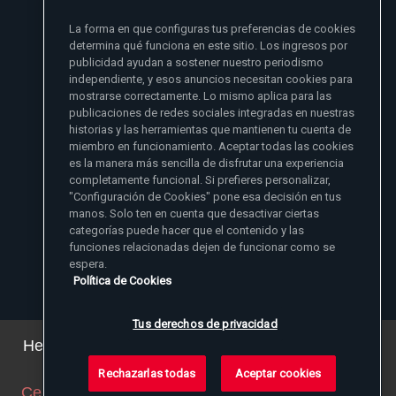
si no se lo he dado primero a mi familia
La forma en que configuras tus preferencias de cookies
- Madre Angelica
determina qué funciona en este sitio. Los ingresos por
publicidad ayudan a sostener nuestro periodismo
independiente, y esos anuncios necesitan cookies para
mostrarse correctamente. Lo mismo aplica para las
publicaciones de redes sociales integradas en nuestras
historias y las herramientas que mantienen tu cuenta de
miembro en funcionamiento. Aceptar todas las cookies
es la manera más sencilla de disfrutar una experiencia
Sitios de noticias EWTN
completamente funcional. Si prefieres personalizar,
Afiliados
"Configuración de Cookies" pone esa decisión en tus
Aci Prensa
manos. Solo ten en cuenta que desactivar ciertas
Más información
ChurchPOP
categorías puede hacer que el contenido y las
English
Contacto
España
funciones relacionadas dejen de funcionar como se
Nuestra Historia
espera.
Polska
Madre Angelica
Donar
Política de Cookies
Magyar
1-800-447-3986
Sala de Prensa
5817 Old Leeds Road, Irondale, AL 35210
Empleos
Svenska
viewer@ewtn.com
EWTN en todas partes
Yкраїнська
Tus derechos de privacidad
EIN: 63-0801391
EWTN Apps
Deutsch
Amigos Misioneros
Hemos actualizado nuestra política de privacidad.
Puede ver los detalles
aquí
.
Rechazarlas todas
Aceptar cookies
© 2026 EWTN Inc. Todos los derechos reservados.
Cerrar este aviso
(ajustaremos su navegador para