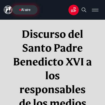
Al aire
Discurso del
Santo Padre
Benedicto XVI a
los
responsables
de los medios