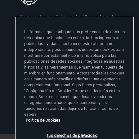
No puedo llevar a Cristo a mi prójimo y al mundo
si no se lo he dado primero a mi familia
La forma en que configuras tus preferencias de cookies
- Madre Angelica
determina qué funciona en este sitio. Los ingresos por
publicidad ayudan a sostener nuestro periodismo
independiente, y esos anuncios necesitan cookies para
mostrarse correctamente. Lo mismo aplica para las
publicaciones de redes sociales integradas en nuestras
historias y las herramientas que mantienen tu cuenta de
miembro en funcionamiento. Aceptar todas las cookies
es la manera más sencilla de disfrutar una experiencia
Sitios de noticias EWTN
completamente funcional. Si prefieres personalizar,
Afiliados
"Configuración de Cookies" pone esa decisión en tus
Aci Prensa
manos. Solo ten en cuenta que desactivar ciertas
Más información
ChurchPOP
categorías puede hacer que el contenido y las
English
Contacto
España
funciones relacionadas dejen de funcionar como se
Nuestra Historia
espera.
Polska
Madre Angelica
Donar
Política de Cookies
Magyar
1-800-447-3986
Sala de Prensa
5817 Old Leeds Road, Irondale, AL 35210
Empleos
Svenska
viewer@ewtn.com
EWTN en todas partes
Yкраїнська
Tus derechos de privacidad
EIN: 63-0801391
EWTN Apps