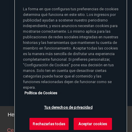
si no se lo he dado primero a mi familia
La forma en que configuras tus preferencias de cookies
- Madre Angelica
determina qué funciona en este sitio. Los ingresos por
publicidad ayudan a sostener nuestro periodismo
independiente, y esos anuncios necesitan cookies para
mostrarse correctamente. Lo mismo aplica para las
publicaciones de redes sociales integradas en nuestras
historias y las herramientas que mantienen tu cuenta de
miembro en funcionamiento. Aceptar todas las cookies
es la manera más sencilla de disfrutar una experiencia
Sitios de noticias EWTN
completamente funcional. Si prefieres personalizar,
Afiliados
"Configuración de Cookies" pone esa decisión en tus
Aci Prensa
manos. Solo ten en cuenta que desactivar ciertas
Más información
ChurchPOP
categorías puede hacer que el contenido y las
English
Contacto
España
funciones relacionadas dejen de funcionar como se
Nuestra Historia
espera.
Polska
Madre Angelica
Donar
Política de Cookies
Magyar
1-800-447-3986
Sala de Prensa
5817 Old Leeds Road, Irondale, AL 35210
Empleos
Svenska
viewer@ewtn.com
EWTN en todas partes
Yкраїнська
Tus derechos de privacidad
EIN: 63-0801391
EWTN Apps
Deutsch
Amigos Misioneros
Hemos actualizado nuestra política de privacidad.
Puede ver los detalles
aquí
.
Rechazarlas todas
Aceptar cookies
© 2026 EWTN Inc. Todos los derechos reservados.
Cerrar este aviso
(ajustaremos su navegador para