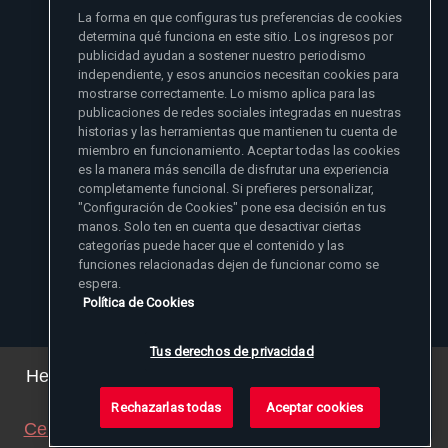
La forma en que configuras tus preferencias de cookies
- Madre Angelica
determina qué funciona en este sitio. Los ingresos por
publicidad ayudan a sostener nuestro periodismo
independiente, y esos anuncios necesitan cookies para
mostrarse correctamente. Lo mismo aplica para las
publicaciones de redes sociales integradas en nuestras
historias y las herramientas que mantienen tu cuenta de
miembro en funcionamiento. Aceptar todas las cookies
es la manera más sencilla de disfrutar una experiencia
Sitios de noticias EWTN
completamente funcional. Si prefieres personalizar,
Afiliados
"Configuración de Cookies" pone esa decisión en tus
Aci Prensa
manos. Solo ten en cuenta que desactivar ciertas
Más información
ChurchPOP
categorías puede hacer que el contenido y las
English
Contacto
España
funciones relacionadas dejen de funcionar como se
Nuestra Historia
espera.
Polska
Madre Angelica
Donar
Política de Cookies
Magyar
1-800-447-3986
Sala de Prensa
5817 Old Leeds Road, Irondale, AL 35210
Empleos
Svenska
viewer@ewtn.com
EWTN en todas partes
Yкраїнська
Tus derechos de privacidad
EIN: 63-0801391
EWTN Apps
Deutsch
Amigos Misioneros
Hemos actualizado nuestra política de privacidad.
Puede ver los detalles
aquí
.
Rechazarlas todas
Aceptar cookies
© 2026 EWTN Inc. Todos los derechos reservados.
Cerrar este aviso
(ajustaremos su navegador para
Política de Privacidad
Política de Cookies
Términos y Condiciones