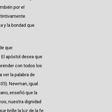
ambién por el
nstintivamente
za y la bondad que
ide que
. El apóstol desea que
render con todos los
a ver la palabra de
05). Newman, igual
iano, enseñó que la
mos, nuestra dignidad
e brille la luz de la fe