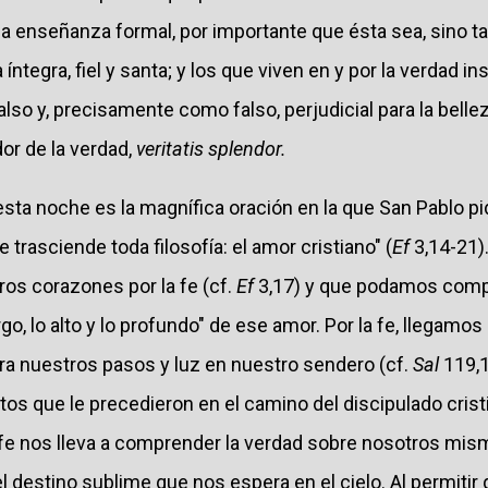
la enseñanza formal, por importante que ésta sea, sino t
íntegra, fiel y santa; y los que viven en y por la verdad i
lso y, precisamente como falso, perjudicial para la belle
r de la verdad,
veritatis splendor.
esta noche es la magnífica oración en la que San Pablo p
rasciende toda filosofía: el amor cristiano" (
Ef
3,14-21)
ros corazones por la fe (cf.
Ef
3,17) y que podamos comp
rgo, lo alto y lo profundo" de ese amor. Por la fe, llegamos 
a nuestros pasos y luz en nuestro sendero (cf.
Sal
119,1
os que le precedieron en el camino del discipulado crist
 fe nos lleva a comprender la verdad sobre nosotros mis
 destino sublime que nos espera en el cielo. Al permitir qu