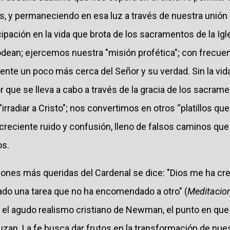
, y permaneciendo en esa luz a través de nuestra unión 
icipación en la vida que brota de los sacramentos de la Igl
odean; ejercemos nuestra "misión profética"; con frecuenc
gente un poco más cerca del Señor y su verdad. Sin la vida
r que se lleva a cabo a través de la gracia de los sacra
rradiar a Cristo"; nos convertimos en otros “platillos que
creciente ruido y confusión, lleno de falsos caminos qu
os.
iones más queridas del Cardenal se dice: "Dios me ha cr
ado una tarea que no ha encomendado a otro" (
Meditacion
 el agudo realismo cristiano de Newman, el punto en que 
uzan. La fe busca dar frutos en la transformación de nu