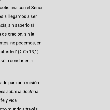
cotidiana con el Señor
esia, llegamos a ser
ia, sin saberlo si
 de oración, sin la
mentos, no podemos, en
 aturden” (
1 Co
13,1)
e sólo conducen a
eado para una misión
es sobre la doctrina
fe y vida
estro mundo a través