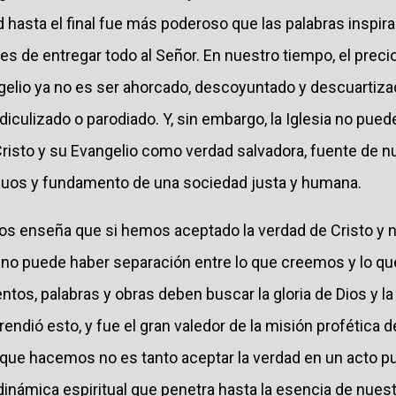
ad hasta el final fue más poderoso que las palabras insp
es de entregar todo al Señor. En nuestro tiempo, el prec
angelio ya no es ser ahorcado, descoyuntado y descuartiz
idiculizado o parodiado. Y, sin embargo, la Iglesia no pued
risto y su Evangelio como verdad salvadora, fuente de nu
iduos y fundamento de una sociedad justa y humana.
os enseña que si hemos aceptado la verdad de Cristo y
no puede haber separación entre lo que creemos y lo qu
os, palabras y obras deben buscar la gloria de Dios y la
ió esto, y fue el gran valedor de la misión profética de 
 que hacemos no es tanto aceptar la verdad en un acto pu
dinámica espiritual que penetra hasta la esencia de nues