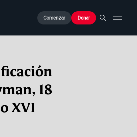
Comenzar
Donar
ificación
wman, 18
to XVI