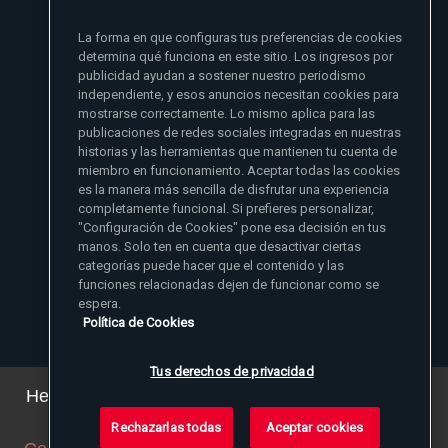
si no se lo he dado primero a mi familia
La forma en que configuras tus preferencias de cookies
- Madre Angelica
determina qué funciona en este sitio. Los ingresos por
publicidad ayudan a sostener nuestro periodismo
independiente, y esos anuncios necesitan cookies para
mostrarse correctamente. Lo mismo aplica para las
publicaciones de redes sociales integradas en nuestras
historias y las herramientas que mantienen tu cuenta de
miembro en funcionamiento. Aceptar todas las cookies
es la manera más sencilla de disfrutar una experiencia
Sitios de noticias EWTN
completamente funcional. Si prefieres personalizar,
Afiliados
"Configuración de Cookies" pone esa decisión en tus
Aci Prensa
manos. Solo ten en cuenta que desactivar ciertas
Más información
ChurchPOP
categorías puede hacer que el contenido y las
English
Contacto
España
funciones relacionadas dejen de funcionar como se
Nuestra Historia
espera.
Polska
Madre Angelica
Donar
Política de Cookies
Magyar
1-800-447-3986
Sala de Prensa
5817 Old Leeds Road, Irondale, AL 35210
Empleos
Svenska
viewer@ewtn.com
EWTN en todas partes
Yкраїнська
Tus derechos de privacidad
EIN: 63-0801391
EWTN Apps
Deutsch
Amigos Misioneros
Hemos actualizado nuestra política de privacidad.
Puede ver los detalles
aquí
.
Rechazarlas todas
Aceptar cookies
© 2026 EWTN Inc. Todos los derechos reservados.