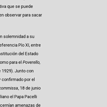
itiva que se puede
en observar para sacar
ran solemnidad a su
ferencia Pío XI, entre
nstitución del Estado
 como para el
Poverello,
e 1929). Junto con
y confirmado por el
 commissa
, 18 de junio
liano el Papa Pacelli
e cernían amenazas de