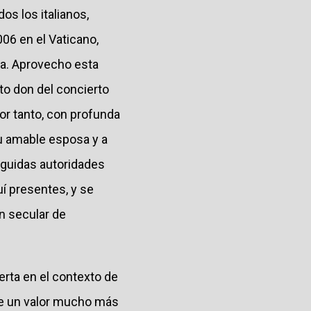
os los italianos,
06 en el Vaticano,
na. Aprovecho esta
to don del concierto
Por tanto, con profunda
su amable esposa y a
inguidas autoridades
uí presentes, y se
ón secular de
serta en el contexto de
ume un valor mucho más