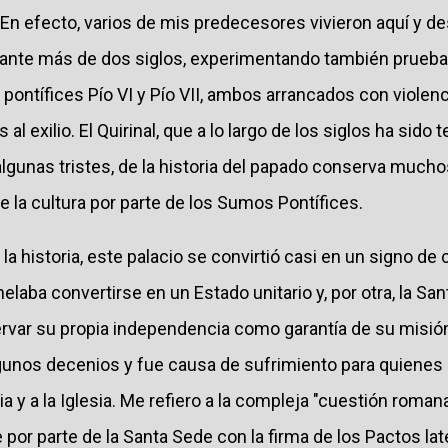
 En efecto, varios de mis predecesores vivieron aquí y d
durante más de dos siglos, experimentando también prueb
pontífices Pío VI y Pío VII, ambos arrancados con violen
al exilio. El Quirinal, que a lo largo de los siglos ha sido 
algunas tristes, de la historia del papado conserva mucho
e la cultura por parte de los Sumos Pontífices.
a historia, este palacio se convirtió casi en un signo de 
nhelaba convertirse en un Estado unitario y, por otra, la S
var su propia independencia como garantía de su misión
gunos decenios y fue causa de sufrimiento para quiene
ia y a la Iglesia. Me refiero a la compleja "cuestión roma
le por parte de la Santa Sede con la firma de los Pactos la