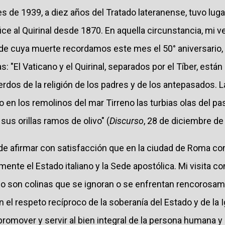
es de 1939, a diez años del Tratado lateranense, tuvo lugar
fice al Quirinal desde 1870. En aquella circunstancia, mi 
, de cuya muerte recordamos este mes el 50° aniversario,
 "El Vaticano y el Quirinal, separados por el Tíber, están
erdos de la religión de los padres y de los antepasados. 
 en los remolinos del mar Tirreno las turbias olas del p
 sus orillas ramos de olivo" (
Discurso
, 28 de diciembre de
de afirmar con satisfacción que en la ciudad de Roma c
ente el Estado italiano y la Sede apostólica. Mi visita c
 no son colinas que se ignoran o se enfrentan rencorosam
 el respeto recíproco de la soberanía del Estado y de la I
promover y servir al bien integral de la persona humana y 