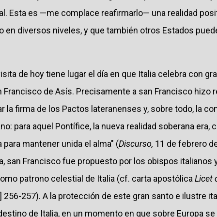
ial. Esta es —me complace reafirmarlo— una realidad pos
io en diversos niveles, y que también otros Estados pued
isita de hoy tiene lugar el día en que Italia celebra con g
n Francisco de Asís. Precisamente a san Francisco hizo re
ar la firma de los Pactos lateranenses y, sobre todo, la co
ano: para aquel Pontífice, la nueva realidad soberana era,
 para mantener unida el alma" (
Discurso,
11 de febrero d
a, san Francisco fue propuesto por los obispos italianos 
omo patrono celestial de Italia (cf. carta apostólica
Licet
 256-257). A la protección de este gran santo e ilustre ita
estino de Italia, en un momento en que sobre Europa s