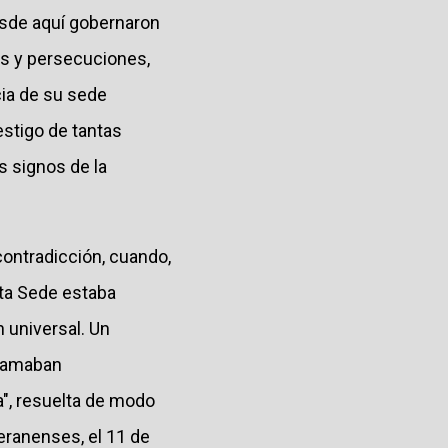
esde aquí gobernaron
as y persecuciones,
cia de su sede
testigo de tantas
s signos de la
contradicción, cuando,
anta Sede estaba
 universal. Un
s amaban
na", resuelta de modo
teranenses, el 11 de