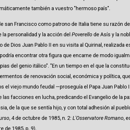
amáticamente también a vuestro "hermoso país".
 de san Francisco como patrono de Italia tiene su razón de
la personalidad y la acción del
Poverello
de Asís y la nobl
 de Dios Juan Pablo II en su visita al Quirinal, realizada
e podría encontrar otra figura que encarne de modo igual
pias del genio itálico". "En un tiempo en el que la consti
 fermentos de renovación social, económica y política, q
 el viejo mundo feudal —proseguía el Papa Juan Pablo I
 las facciones en lucha, predicando el Evangelio de la pa
esia, de la que se sentía hijo, y con total adhesión al puebl
urso
, 4 de octubre de 1985, n. 2:
L'Osservatore Romano
, 
e de 1985, p. 9).