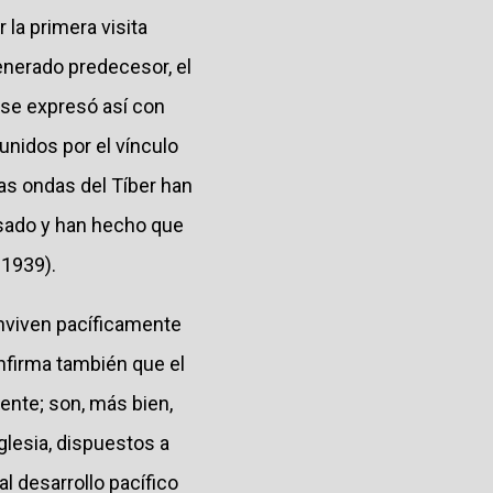
 la primera visita
venerado predecesor, el
 se expresó así con
 unidos por el vínculo
Las ondas del Tíber han
asado y han hecho que
 1939).
onviven pacíficamente
onfirma también que el
ente; son, más bien,
glesia, dispuestos a
al desarrollo pacífico