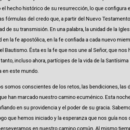
 el hecho histórico de su resurrección, lo que configura 
las fórmulas del credo que, a partir del Nuevo Testament
dad de su transmisión. En una palabra, la unidad de la Igl
d en la fe apostólica, en la fe confiada a cada nuevo mie
 del Bautismo. Ésta es la fe que nos une al Señor, que nos
o tanto, incluso ahora, partícipes de la vida de la Santísim
ia en este mundo.
s somos conscientes de los retos, las bendiciones, las 
 que han marcado nuestro camino ecuménico. Esta noc
nfiando en su providencia y el poder de su gracia. Sabem
logo que hemos iniciado y la esperanza que nos guía nos 
e perseveramos en nuestro camino común. Al mismo tiemp