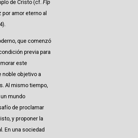
plo de Cristo (cf.
Flp
z por amor eterno al
4).
moderno, que comenzó
condición previa para
emorar este
 noble objetivo a
s. Al mismo tiempo,
n un mundo
safío de proclamar
isto, y proponer la
al. En una sociedad