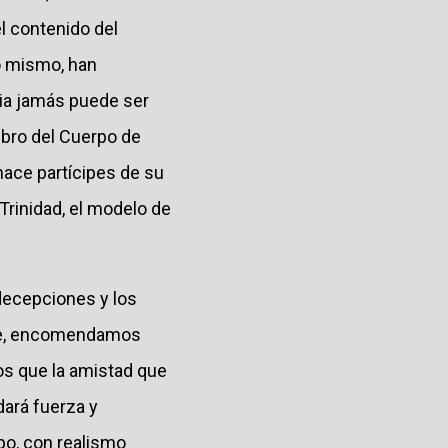
el contenido del
o mismo, han
esia jamás puede ser
mbro del Cuerpo de
 hace partícipes de su
a Trinidad, el modelo de
decepciones y los
he, encomendamos
os que la amistad que
dará fuerza y
o, con realismo