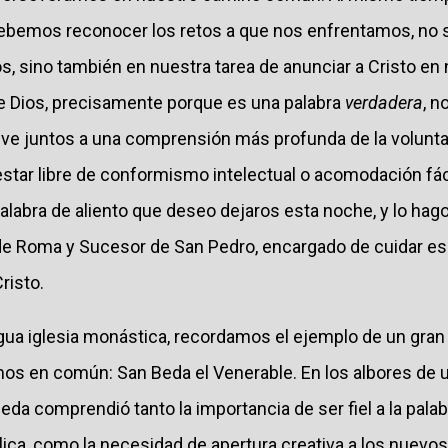
ebemos reconocer los retos a que nos enfrentamos, no s
os, sino también en nuestra tarea de anunciar a Cristo en 
 de Dios, precisamente porque es una palabra
verdadera
, n
eve juntos a una comprensión más profunda de la volunta
star libre de conformismo intelectual o acomodación fác
labra de aliento que deseo dejaros esta noche, y lo hago
de Roma y Sucesor de San Pedro, encargado de cuidar es
risto.
gua iglesia monástica, recordamos el ejemplo de un gran
mos en común: San Beda el Venerable. En los albores de u
 Beda comprendió tanto la importancia de ser fiel a la pala
ólica, como la necesidad de apertura creativa a los nuevos