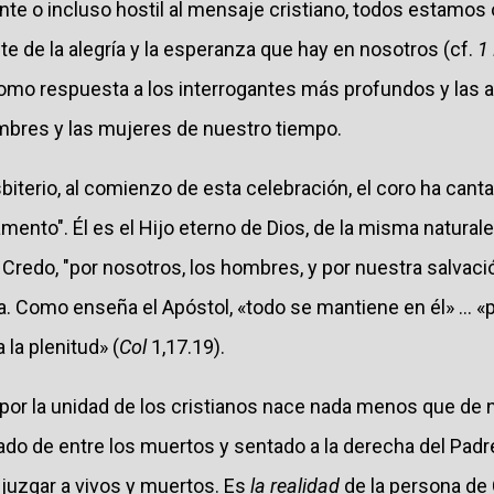
te o incluso hostil al mensaje cristiano, todos estamos 
e de la alegría y la esperanza que hay en nosotros (cf.
1
omo respuesta a los interrogantes más profundos y las 
ombres y las mujeres de nuestro tiempo.
sbiterio, al comienzo de esta celebración, el coro ha cant
ento". Él es el Hijo eterno de Dios, de la misma natural
Credo, "por nosotros, los hombres, y por nuestra salvación
a. Como enseña el Apóstol, «todo se mantiene en él» ... «
 la plenitud» (
Col
1,17.19).
r la unidad de los cristianos nace nada menos que de nu
tado de entre los muertos y sentado a la derecha del Pad
 juzgar a vivos y muertos. Es
la realidad
de la persona de 