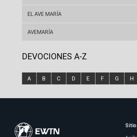
EL AVE MARÍA
AVEMARÍA
DEVOCIONES A-Z
A
B
C
D
E
F
G
H
Siti