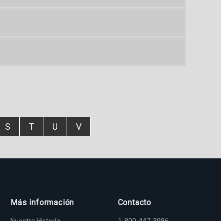
S
T
U
V
Más información
Contacto