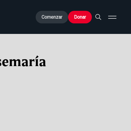
Comenzar
Donar
osemaría