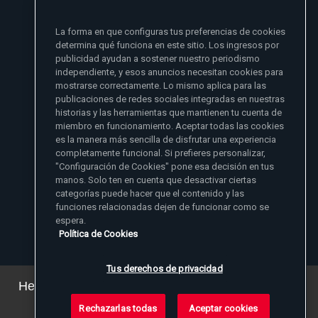
si no se lo he dado primero a mi familia
La forma en que configuras tus preferencias de cookies
- Madre Angelica
determina qué funciona en este sitio. Los ingresos por
publicidad ayudan a sostener nuestro periodismo
independiente, y esos anuncios necesitan cookies para
mostrarse correctamente. Lo mismo aplica para las
publicaciones de redes sociales integradas en nuestras
historias y las herramientas que mantienen tu cuenta de
miembro en funcionamiento. Aceptar todas las cookies
es la manera más sencilla de disfrutar una experiencia
Sitios de noticias EWTN
completamente funcional. Si prefieres personalizar,
Afiliados
"Configuración de Cookies" pone esa decisión en tus
Aci Prensa
manos. Solo ten en cuenta que desactivar ciertas
Más información
ChurchPOP
categorías puede hacer que el contenido y las
English
Contacto
España
funciones relacionadas dejen de funcionar como se
Nuestra Historia
espera.
Polska
Madre Angelica
Donar
Política de Cookies
Magyar
1-800-447-3986
Sala de Prensa
5817 Old Leeds Road, Irondale, AL 35210
Empleos
Svenska
viewer@ewtn.com
EWTN en todas partes
Yкраїнська
Tus derechos de privacidad
EIN: 63-0801391
EWTN Apps
Deutsch
Amigos Misioneros
Hemos actualizado nuestra política de privacidad.
Puede ver los detalles
aquí
.
Rechazarlas todas
Aceptar cookies