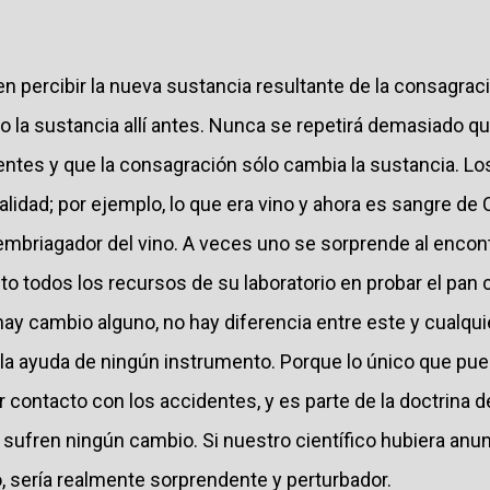
n percibir la nueva sustancia resultante de la consagrac
o la sustancia allí antes. Nunca se repetirá demasiado qu
entes y que la consagración sólo cambia la sustancia. L
idad; por ejemplo, lo que era vino y ahora es sangre de C
r embriagador del vino. A veces uno se sorprende al encont
to todos los recursos de su laboratorio en probar el pan
ay cambio alguno, no hay diferencia entre este y cualqui
n la ayuda de ningún instrumento. Porque lo único que pu
contacto con los accidentes, y es parte de la doctrina d
 sufren ningún cambio. Si nuestro científico hubiera anu
 sería realmente sorprendente y perturbador.