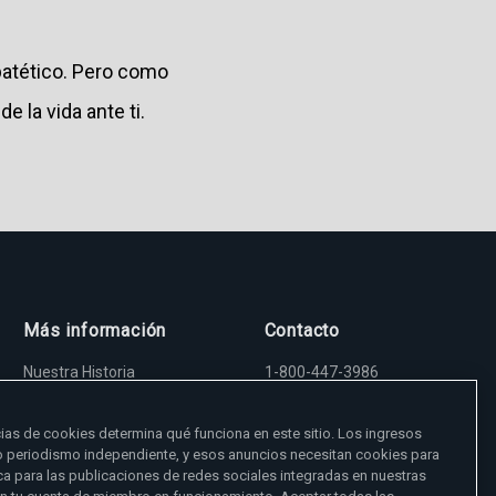
patético. Pero como
e la vida ante ti.
.
Más información
Contacto
Nuestra Historia
1-800-447-3986
Madre Angelica
5817 Old Leeds Road,
Sala de Prensa
Irondale, AL 35210
Empleos
viewer@ewtn.com
ias de cookies determina qué funciona en este sitio. Los ingresos
EWTN en todas partes
EIN: 63-0801391
o periodismo independiente, y esos anuncios necesitan cookies para
EWTN Apps
a para las publicaciones de redes sociales integradas en nuestras
Amigos Misioneros
Donar