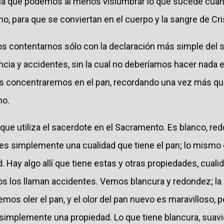
 la que podemos al menos vislumbrar lo que sucede cuan
ino, para que se conviertan en el cuerpo y la sangre de Cri
s contentarnos sólo con la declaración más simple del si
ncia y accidentes, sin la cual no deberíamos hacer nada 
s concentraremos en el pan, recordando una vez más que
no.
que utiliza el sacerdote en el Sacramento. Es blanco, red
 es simplemente una cualidad que tiene el pan; lo mismo 
. Hay algo allí que tiene estas y otras propiedades, cualid
fos los llaman accidentes. Vemos blancura y redondez; la 
emos oler el pan, y el olor del pan nuevo es maravilloso, 
o simplemente una propiedad. Lo que tiene blancura, suavi