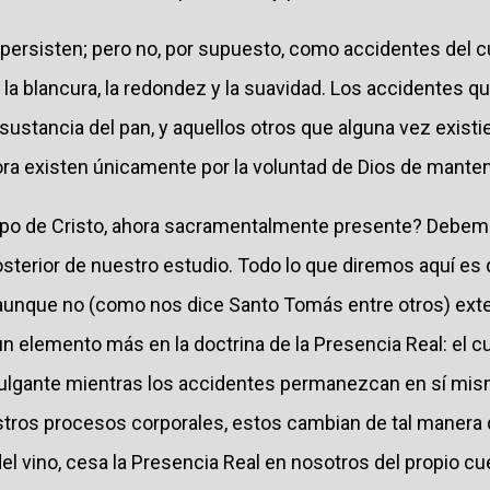
 persisten; pero no, por supuesto, como accidentes del c
 la blancura, la redondez y la suavidad. Los accidentes q
 sustancia del pan, y aquellos otros que alguna vez existie
ora existen únicamente por la voluntad de Dios de manten
po de Cristo, ahora sacramentalmente presente? Debemos 
osterior de nuestro estudio. Todo lo que diremos aquí es
aunque no (como nos dice Santo Tomás entre otros) exte
n elemento más en la doctrina de la Presencia Real: el c
lgante mientras los accidentes permanezcan en sí mism
tros procesos corporales, estos cambian de tal manera 
el vino, cesa la Presencia Real en nosotros del propio cu