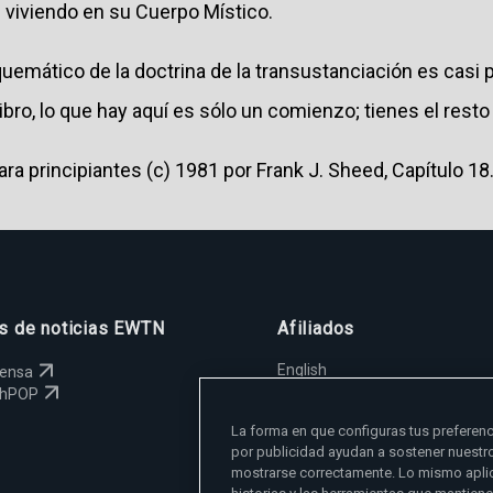
 viviendo en su Cuerpo Místico.
emático de la doctrina de la transustanciación es casi 
bro, lo que hay aquí es sólo un comienzo; tienes el resto d
a principiantes (c) 1981 por Frank J. Sheed, Capítulo 18
os de noticias EWTN
Afiliados
English
rensa
España
chPOP
Polska
La forma en que configuras tus preferenc
Magyar
por publicidad ayudan a sostener nuestr
Svenska
mostrarse correctamente. Lo mismo aplic
Yкраїнська