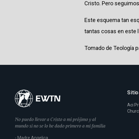
Cristo. Pero seguimos
Este esquema tan esqu
tantas cosas en este li
Tomado de Teología par
Siti
Aci P
Chur
No puedo llevar a Cristo a mi prójimo y al
mundo si no se lo he dado primero a mi familia
- Madre Angelica