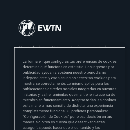
No puedo llevar a Cristo a mi prójimo y al mundo
si no se lo he dado primero a mi familia
La forma en que configuras tus preferencias de cookies
- Madre Angelica
determina qué funciona en este sitio. Los ingresos por
publicidad ayudan a sostener nuestro periodismo
independiente, y esos anuncios necesitan cookies para
mostrarse correctamente. Lo mismo aplica para las
publicaciones de redes sociales integradas en nuestras
historias y las herramientas que mantienen tu cuenta de
miembro en funcionamiento. Aceptar todas las cookies
es la manera más sencilla de disfrutar una experiencia
Sitios de noticias EWTN
completamente funcional. Si prefieres personalizar,
Afiliados
"Configuración de Cookies" pone esa decisión en tus
Aci Prensa
manos. Solo ten en cuenta que desactivar ciertas
Más información
ChurchPOP
categorías puede hacer que el contenido y las
English