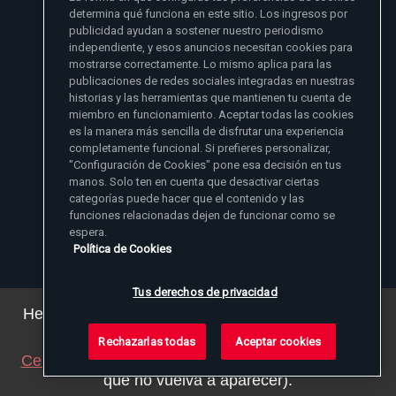
- Madre Angelica
determina qué funciona en este sitio. Los ingresos por
publicidad ayudan a sostener nuestro periodismo
independiente, y esos anuncios necesitan cookies para
mostrarse correctamente. Lo mismo aplica para las
publicaciones de redes sociales integradas en nuestras
historias y las herramientas que mantienen tu cuenta de
miembro en funcionamiento. Aceptar todas las cookies
es la manera más sencilla de disfrutar una experiencia
Sitios de noticias EWTN
completamente funcional. Si prefieres personalizar,
Afiliados
"Configuración de Cookies" pone esa decisión en tus
Aci Prensa
manos. Solo ten en cuenta que desactivar ciertas
Más información
ChurchPOP
categorías puede hacer que el contenido y las
English
Contacto
España
funciones relacionadas dejen de funcionar como se
Nuestra Historia
espera.
Polska
Madre Angelica
Donar
Política de Cookies
Magyar
1-800-447-3986
Sala de Prensa
5817 Old Leeds Road, Irondale, AL 35210
Empleos
Svenska
viewer@ewtn.com
EWTN en todas partes
Yкраїнська
Tus derechos de privacidad
EIN: 63-0801391
EWTN Apps
Deutsch
Amigos Misioneros
Hemos actualizado nuestra política de privacidad.
Puede ver los detalles
aquí
.
Rechazarlas todas
Aceptar cookies
© 2026 EWTN Inc. Todos los derechos reservados.
Cerrar este aviso
(ajustaremos su navegador para
Política de Privacidad
Política de Cookies
Términos y Condiciones
que no vuelva a aparecer).
Tus derechos de privacidad