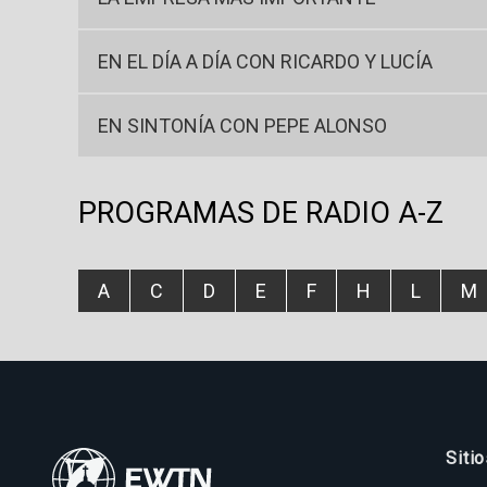
EN EL DÍA A DÍA CON RICARDO Y LUCÍA
EN SINTONÍA CON PEPE ALONSO
PROGRAMAS DE RADIO A-Z
A
C
D
E
F
H
L
M
Siti