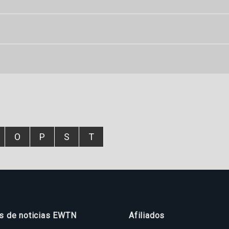
O
P
S
T
os de noticias EWTN
Afiliados