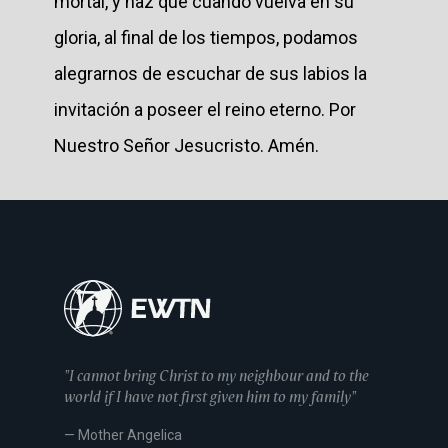
mortal, y haz que cuando vuelva en su
gloria, al final de los tiempos, podamos
alegrarnos de escuchar de sus labios la
invitación a poseer el reino eterno. Por
Nuestro Señor Jesucristo. Amén.
"I cannot bring Christ to my neighbour and to the
world if I have not first given him to my family"
— Mother Angelica