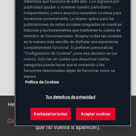
determina qué funciona en este sitio. Los ingresos por
publicidad ayudan a sostener nuestro periodismo
trabajadoras de la industria textil en el
independiente, y esos anuncios necesitan cookies para
mostrarse correctamente. Lo mismo aplica para las
mismo territorio del establecimiento en
publicaciones de redes sociales integradas en nuestras
que trabajan.
historias y las herramientas que mantienen tu cuenta de
miembro en funcionamiento. Aceptar todas las cookies
es la manera más sencilla de disfrutar una experiencia
Al presentar la ofrenda del pan, fruto de la
completamente funcional. Si prefieres personalizar,
"Configuración de Cookies" pone esa decisión en tus
tierra y del trabajo del hombre, pedimos
manos. Solo ten en cuenta que desactivar ciertas
categorías puede hacer que el contenido y las
que sea para nosotros pan de vida eterna.
funciones relacionadas dejen de funcionar como se
espera.
Política de Cookies
Estas palabras se refieren al Cuerpo de
Cristo. En efecto, El es para nosotros
Tus derechos de privacidad
Hemos actualizado nuestra política de privacidad.
comida de vida eterna mediante el
Puede ver los detalles
aquí
.
Rechazarlas todas
Aceptar cookies
sacramento de su Cuerpo y de su Sangre:
Cerrar este aviso
(ajustaremos su navegador para
que no vuelva a aparecer).
mediante la Eucaristía.